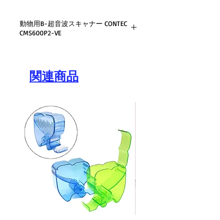
動物用B-超音波スキャナー CONTEC
CMS600P2-VE
獣医 B-超音波スキャナー CONTEC
CMS600P2-VET ラップトップ小動物
3.5mhz 凸プローブ + バッグ
関連商品
1.はじめに
CMS600P2VET は、ノート型獣医 B 超
音波診断システムです。その組み込み
オペレーション システムは、製品の
パフォーマンスを大幅に向上させ、よ
り強力なデータ処理能力と高速な処理
速度を実現します。ポップアップ メ
ニューとキーボードのデザインによ
り、ユーザーの利便性が向上します。
この装置は、豚、牛、羊、馬、猫、
犬、その他の動物の産科の測定と計算
に適用できます。
2.特徴