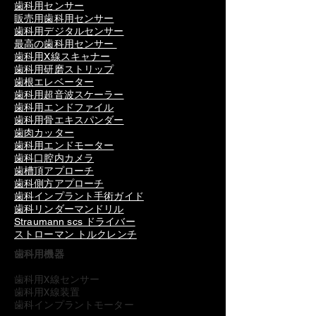
歯科用センサー
他の言語は要相談
販売用歯科用センサー
電源アダプター 1
歯科用デジタルセンサー
電源コード 1
最高の歯科用センサー
歯科用X線スキャナー
リチウム電池 1
歯科用研磨ストリップ
ドライバー 1
歯根エレベーター
キャリングバッグ 1
歯科用超音波スケーラー
5.身体的特徴
歯科用エンドファイル
寸法：
歯科用骨エキスパンダー
292mm(L)×232mm(W)×45mm(H)
歯肉カッター
歯科用エンドモーター
重量：約2.3kg（プローブ含む）
歯科口腔内カメラ
歯槽頂アプローチ
歯科側方アプローチ
歯科インプラント手術ガイド
歯科リンダーマンドリル
Straumann scs ドライバー
ストローマン トルクレンチ
歯科用機器
歯科用X線センサー
歯科用X線装置
歯科インプラントモーター