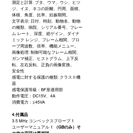
測定と計算: ブタ、ウマ、ウシ、ヒツ
ジ、イヌ、ネコの距離、円周、面積、
体積、角度、比率、妊娠期間。
文字表示: 日付、時刻、動物名、動物
の種類、病院、シリアル番号、フレー
ム レート、深度、総ゲイン、ダイナ
ミック レンジ、フレーム相関、プロ
ーブ周波数、倍率、機能メニュー。
画像処理: 制御可能なフレーム相関、
ガンマ補正、ヒストグラム、上下反
転、左右反転、正負の画像変換。
安全性
感電に対する保護の種類: クラスⅡ機
器
感電保護等級：BF形適用部
動作電圧：DC15V、4A
消費電力：≦45VA
4.付属品
3.5 MHz コンベックスプローブ 1
ユーザーマニュアル 1
（GBのみ）そ