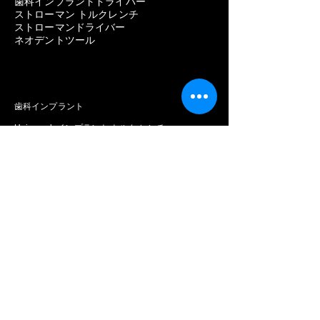
歯科インプラントドライバー
ストローマン トルクレンチ
ストローマンドライバー
ネオデントツール
歯科インプラント
Universal インプラント トルク レンチ
歯科インプラントスクリュー
歯科用インプラント器具
インプラントドライバー
歯のインプラント用語
バイオメット 3i トルクレンチ
歯科用ハンドピースのトルク
インプラントトルクドライバー
医療用トルクレンチ
外科用トルクレンチ
インプラントのトルク値
歯科インプラント六角ドライバー
インプラントドライバーの種類
1.25mm 六角ドライバー
歯科用インプラントマルチドライバーセット
インプラントヘックスドライバーをオンラインで購
入