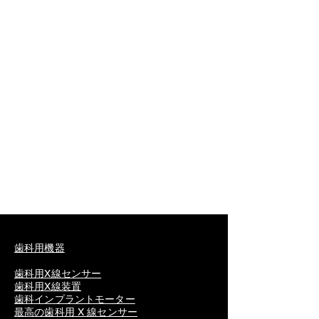
フォーカス位置を調整できます。
測定と計算: ブタ、ウマ、ウシ、ヒツ
ジ、イヌ、ネコの距離、円周、面積、
体積、角度、比率、妊娠期間。
文字表示: 日付、時刻、動物名、動物
の種類、病院、シリアル番号、フレー
ム レート、深度、総ゲイン、ダイナ
ミック レンジ、フレーム相関、プロ
ーブ周波数、倍率、機能メニュー。
画像処理: 制御可能なフレーム相関、
ガンマ補正、ヒストグラム、上下反
転、左右反転、正負の画像変換。
安全性
感電に対する保護の種類: クラスⅡ機
器
感電保護等級：BF形適用部
動作電圧：DC15V、4A
歯科用機器
消費電力：≦45VA
歯科用X線センサー
歯科用X線装置
4.付属品
歯科インプラントモーター
3.5 MHz コンベックスプローブ 1
最高の歯科用 X 線センサー
ユーザーマニュアル 1
（GBのみ）その