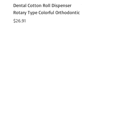
1)シンプルで使いやすい画像管理機
Dental Cotton Roll Dispenser
10Pcs Orthodontic Denta
能、レポートの印刷出力が可能。
Rotary Type Colorful Orthodontic
Roll Clip Ortho Disposabl
2) ニアフィールド、ファーフィール
Holder
価格
$26.91
ド、トータルゲインを個別に調整でき
価格
$21.86
ます。
3) 外部ストレージ機能。
4) ソフトウェアは U ディスクを介し
て更新されます。
5)ビデオプリンター、インクジェット
プリンター、レーザープリンターと接
続可能。
6）画像のリアルタイム、フリーズ、
メモリ、呼び出し、および大容量のシ
ネループを実現します。多段階走査深
度、ダイナミックレンジ、焦点数、焦
点距離、焦点位置調整などの機能を備
えています。
3.性能
表示モード：B、2B、4B、BM、M。
ディスプレイの奥行：240mm
フォーカス モード: フォーカス番号と