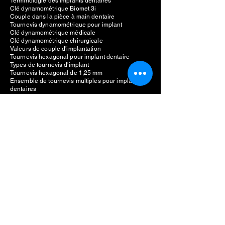
Terminologie des implants dentaires
Clé dynamométrique Biomet 3i
Couple dans la pièce à main dentaire
Tournevis dynamométrique pour implant
Clé dynamométrique médicale
Clé dynamométrique chirurgicale
Valeurs de couple d'implantation
Tournevis hexagonal pour implant dentaire
Types de tournevis d'implant
Tournevis hexagonal de 1,25 mm
Ensemble de tournevis multiples pour implants
dentaires
Tournevis hexagonal pour implant acheter en
ligne
Kit prothétique implantaire
Clé dynamométrique universelle pour implants
Fabricant d'implants dentaires
Unité de piézochirurgie dentaire
Coût unitaire piézochirurgical