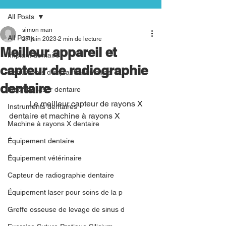
All Posts
simon man
All Posts
27 juin 2023
2 min de lecture
Meilleur appareil et
Implant dentaire
capteur de radiographie
instruments d'implants dentaires
dentaire
Machine laser dentaire
	Le meilleur capteur de rayons X 
Instruments dentaires
dentaire et machine à rayons X
Machine à rayons X dentaire
Équipement dentaire
Équipement vétérinaire
Capteur de radiographie dentaire
Équipement laser pour soins de la p
Greffe osseuse de levage de sinus d