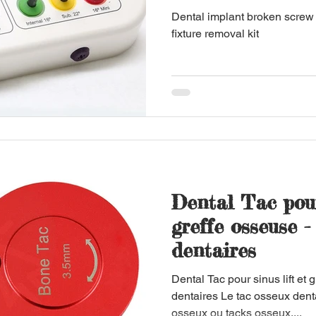
d'implants
Dental implant broken screw 
fixture removal kit
Dental Tac pour
greffe osseuse -
dentaires
Dental Tac pour sinus lift et 
dentaires Le tac osseux dent
osseux ou tacks osseux,...