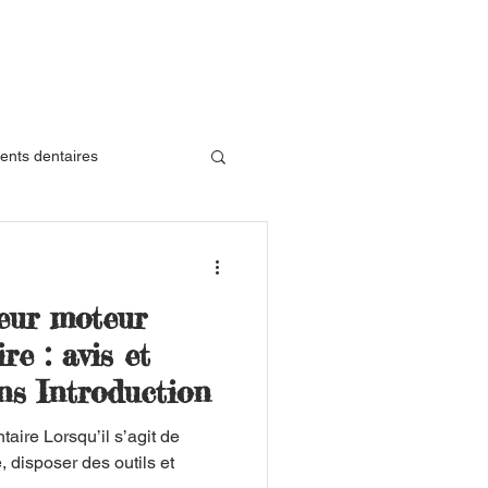
ents dentaires
iographie dentaire
leur moteur
que Silicium
re : avis et
s Introduction
taire Lorsqu’il s’agit de
, disposer des outils et