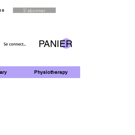
S'abonner
ns
PANIER
Se connecter
ary
Physiotherapy