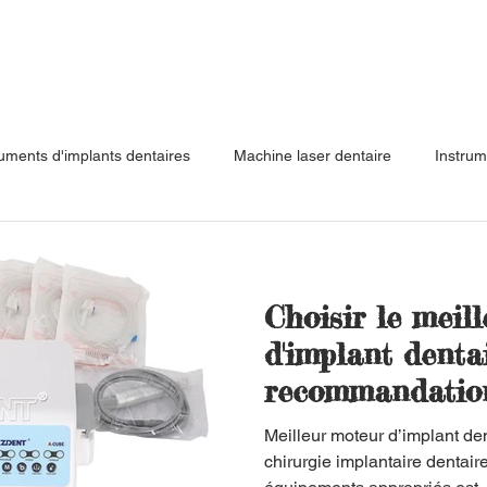
ruments d'implants dentaires
Machine laser dentaire
Instrum
Équipement dentaire
Équipement vétérinaire
Capteur de rad
Choisir le meil
p
Greffe osseuse de levage de sinus d
Exercice Suture Prati
d'implant dentai
recommandation
Meilleur moteur d’implant den
chirurgie implantaire dentaire