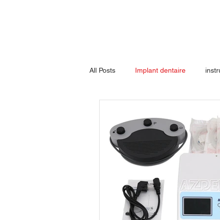
All Posts
Implant dentaire
inst
Machine à rayons X dentaire
Équipement laser pour soins de la 
Genouillère