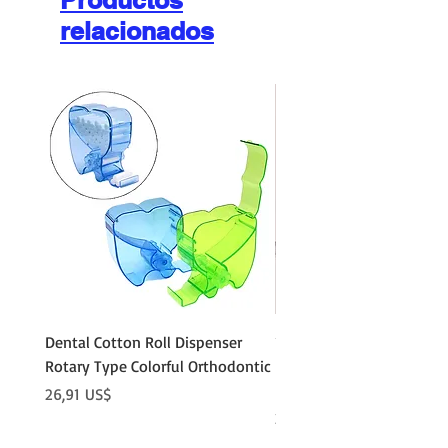
Productos
relacionados
Dental Cotton Roll Dispenser
10Pcs Orthodontic Denta
Rotary Type Colorful Orthodontic
Roll Clip Ortho Disposabl
Holder
Precio
26,91 US$
Precio
21,86 US$