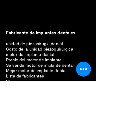
Fabricante de implantes dentales
unidad de piezocirugía dental
Costo de la unidad piezoquirúrgica
motor de implante dental
Precio del motor de implante
Se vende motor de implante dental
Mejor motor de implante dental
Lista de fabricantes
Straumann
Neodent
nobel biocare
Anthogyr
dio
Dentio
Hiossen