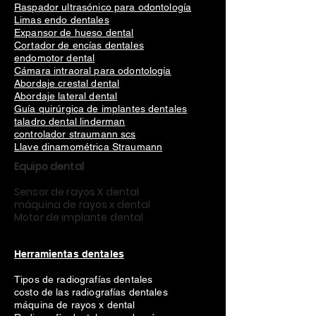
Raspador ultrasónico para odontología
Limas endo dentales
Expansor de hueso dental
Cortador de encías dentales
endomotor dental
Cámara intraoral para odontología
Abordaje crestal dental
Abordaje lateral dental
Guía quirúrgica de implantes dentales
taladro dental linderman
controlador straumann scs
Llave dinamométrica Straumann
Equipo dental
Sensor de rayos X dental
máquina de rayos x dental
Motor de implante dental
Herramientas dentales
Tipos de radiografías dentales
costo de las radiografías dentales
máquina de rayos x dental