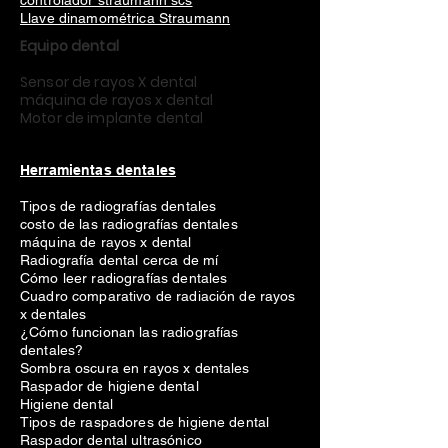
controlador straumann scs
Llave dinamométrica Straumann
Equipo dental
Sensor de rayos X dental
máquina de rayos x dental
Motor de implante dental
Herramientas dentales
Tipos de radiografías dentales
costo de las radiografías dentales
máquina de rayos x dental
Radiografía dental cerca de mí
Cómo leer radiografías dentales
Cuadro comparativo de radiación de rayos
x dentales
¿Cómo funcionan las radiografías
dentales?
Sombra oscura en rayos x dentales
Raspador de higiene dental
Higiene dental
Tipos de raspadores de higiene dental
Raspador dental ultrasónico