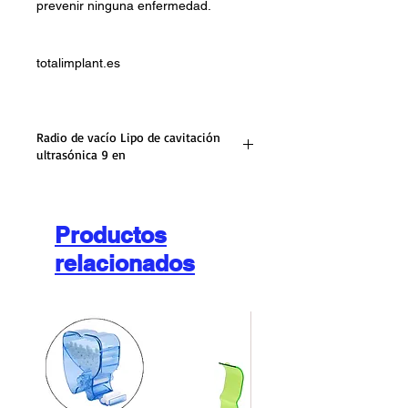
prevenir ninguna enfermedad.
totalimplant.es
Radio de vacío Lipo de cavitación
ultrasónica 9 en
9 EN 1 40K Cavitación ultrasónica Lipo
Vacío Radiofrecuencia Láser 8
Almohadillas Succión corporal Máquina
Productos
adelgazante Estiramiento de la piel
relacionados
Apretar
9 EN 1 40K Cavitación ultrasónica Lipo
Vacío Radiofrecuencia Láser 8
Almohadillas Succión corporal Máquina
adelgazante Estiramiento de la piel
Apretar
Voltaje:
110V 220V 60Hz