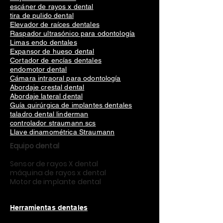
escáner de rayos x dental
tira de pulido dental
Elevador de raíces dentales
Raspador ultrasónico para odontología
Limas endo dentales
Expansor de hueso dental
Cortador de encías dentales
endomotor dental
Cámara intraoral para odontología
Abordaje crestal dental
Abordaje lateral dental
Guía quirúrgica de implantes dentales
taladro dental linderman
controlador straumann scs
Llave dinamométrica Straumann
Equipo dental
Sensor de rayos X dental
máquina de rayos x dental
Motor de implante dental
Herramientas dentales