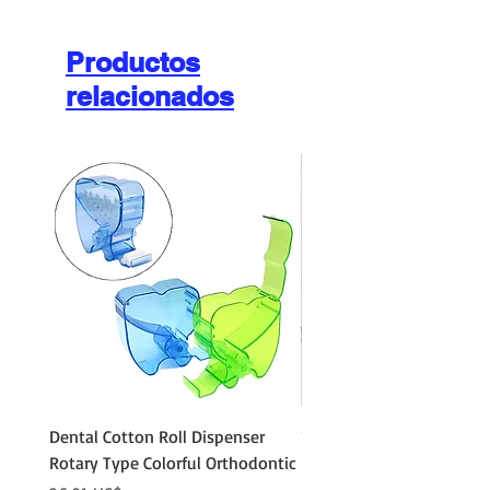
Productos
relacionados
Dental Cotton Roll Dispenser
10Pcs Orthodontic Denta
Rotary Type Colorful Orthodontic
Roll Clip Ortho Disposabl
Holder