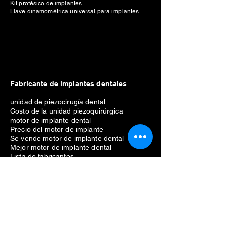
Kit protésico de implantes
Llave dinamométrica universal para implantes
Fabricante de implantes dentales
unidad de piezocirugía dental
Costo de la unidad piezoquirúrgica
motor de implante dental
Precio del motor de implante
Se vende motor de implante dental
Mejor motor de implante dental
Lista de fabricantes
Straumann
Neodent
nobel biocare
Anthogyr
dio
Dentio
Hiossen