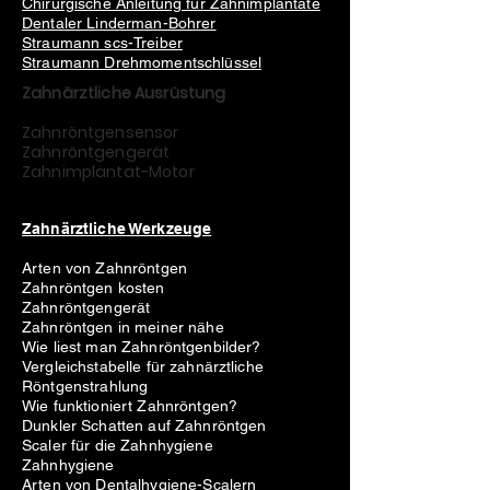
Chirurgische Anleitung für Zahnimplantate
Dentaler Linderman-Bohrer
Straumann scs-Treiber
Straumann Drehmomentschlüssel
Zahnärztliche Ausrüstung
Zahnröntgensensor
Zahnröntgengerät
Zahnimplantat-Motor
Zahnärztliche Werkzeuge
Arten von Zahnröntgen
Zahnröntgen kosten
Zahnröntgengerät
Zahnröntgen in meiner nähe
Wie liest man Zahnröntgenbilder?
Vergleichstabelle für zahnärztliche
Röntgenstrahlung
Wie funktioniert Zahnröntgen?
Dunkler Schatten auf Zahnröntgen
Scaler für die Zahnhygiene
Zahnhygiene
Arten von Dentalhygiene-Scalern