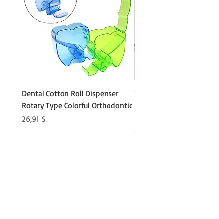
Dental Cotton Roll Dispenser
10Pcs Orthodontic Denta
Rotary Type Colorful Orthodontic
Roll Clip Ortho Disposabl
Holder
Preis
26,91 $
Preis
21,86 $