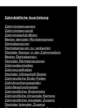
Zahnärztliche Ausrüstung
Zahnröntgensensor
Zahnröntgengerät
Zahnimplantat-Motor
Bester dentaler Röntgensensor
Dentalsensoren
Dentalsensoren zu verkaufen
Digitaler Sensor in der Zahnmedizin
Bester Dentalsensor
Dentaler Röntgenscanner
Zahnpolierstreifen
Zahnwurzelheber
Dentaler Ultraschall-Scaler
Zahnärztliche Endo-Feilen
Zahnknochenexpander
Zahnfleischschneider
Zahnärztlicher Endomotor
Zahnärztliche intraorale Kamera
Zahnärztlicher krestaler Zugang
Dentaler lateraler Zugang