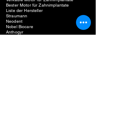
Bester Motor für Zahnimplantate
Liste der Hersteller
Straumann
Neodent
Nobel Biocare
Anthogyr
Dio
Zahn
Hiossen
Zahnärztliche Ausrüstung
Probleme beim Entfernen von
Zahnimplantaten
Kosten für die Entfernung von
Zahnimplantaten
Schmerzen beim Entfernen von
Zahnimplantaten
Fehlgeschlagene Zahnimplantatentfernung
Schraubenentfernungsset für