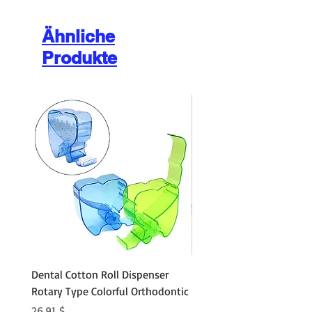
Ähnliche
Produkte
Dental Cotton Roll Dispenser
10Pcs Orthodontic Denta
Rotary Type Colorful Orthodontic
Roll Clip Ortho Disposabl
Holder
Preis
26,91 $