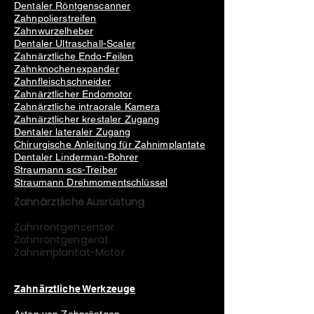
Dentaler Röntgenscanner
Zahnpolierstreifen
Zahnwurzelheber
Dentaler Ultraschall-Scaler
Zahnärztliche Endo-Feilen
Zahnknochenexpander
Zahnfleischschneider
Zahnärztlicher Endomotor
Zahnärztliche intraorale Kamera
Zahnärztlicher krestaler Zugang
Dentaler lateraler Zugang
Chirurgische Anleitung für Zahnimplantate
Dentaler Linderman-Bohrer
Straumann scs-Treiber
Straumann Drehmomentschlüssel
Zahnärztliche Ausrüstung
Zahnröntgensensor
Zahnröntgengerät
Zahnimplantat-Motor
Zahnärztliche Werkzeuge