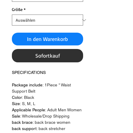
Größe
*
In den Warenkorb
Sofortkauf
SPECIFICATIONS
Package include
:
1Piece * Waist
Support Belt
Color
:
Black
Size
:
S, M, L
Applicable People
:
Adult Men Women
Sale
:
Wholesale/Drop Shipping
back brace
:
back brace women
back support
:
back stretcher