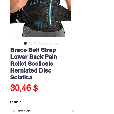
Brace Belt Strap
Lower Back Pain
Relief Scoliosis
Herniated Disc
Sciatica
Preis
30,46 $
Farbe
*