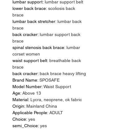
lumbar support
:
lumbar support belt
lower back brace
:
scoliosis back
brace
lumbar back stretcher
:
lumbar back
brace
back cracker
:
lumbar support back
brace
spinal stenosis back brace
:
lumbar
corset women
waist support belt
:
breathable back
brace
back cracker
:
back brace heavy lifting
Brand Name
:
SPOSAFE
Model Number
:
Waist Support
Age
:
Above 13
Material
:
Lycra, neoprene, ok fabric
Origin
:
Mainland China
Applicable People
:
ADULT
Choice
:
yes
semi_Choice
:
yes