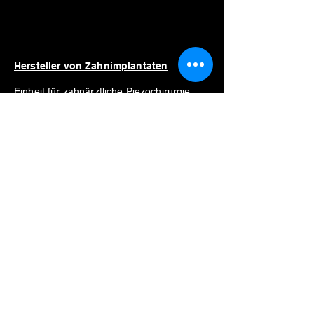
Hersteller von Zahnimplantaten
Einheit für zahnärztliche Piezochirurgie
Kosten der piezochirurgischen Einheit
Motor für Zahnimplantate
Preis für implantatmotor
Verkaufe Motor für Zahnimplantate
Bester Motor für Zahnimplantate
Liste der Hersteller
Straumann
Neodent
Nobel Biocare
Anthogyr
Dio
Zahn
Hiossen