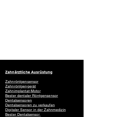
Zahnärztliche Ausrüstung
Zahnröntgensensor
Zahnröntgengerät
Zahnimplantat-Motor
Bester dentaler Röntgensensor
Dentalsensoren
Dentalsensoren zu verkaufen
Digitaler Sensor in der Zahnmedizin
Bester Dentalsensor