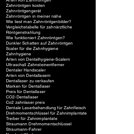
Arten von Zahnröntgen
Zahnröntgen kosten
Zahnröntgengerät
Zahnröntgen in meiner nähe
Wie liest man Zahnröntgenbilder?
Vergleichstabelle für zahnärztliche
Röntgenstrahlung
Wie funktioniert Zahnröntgen?
Dunkler Schatten auf Zahnröntgen
Scaler für die Zahnhygiene
Zahnhygiene
Arten von Dentalhygiene-Scalern
Ultraschall Zahnsteinentferner
Dentaler Handscaler
Arten von Dentallasern
Dentallaser zu verkaufen
Marken für Dentallaser
Preis für Dentallaser
CO2-Dentallaser
Co2 zahnlaser preis
Dentale Laserbehandlung für Zahnfleisch
Drehmomentschlüssel für Zahnimplantate
Treiber für Zahnimplantate
Straumann Drehmomentschlüssel
Straumann-Fahrer