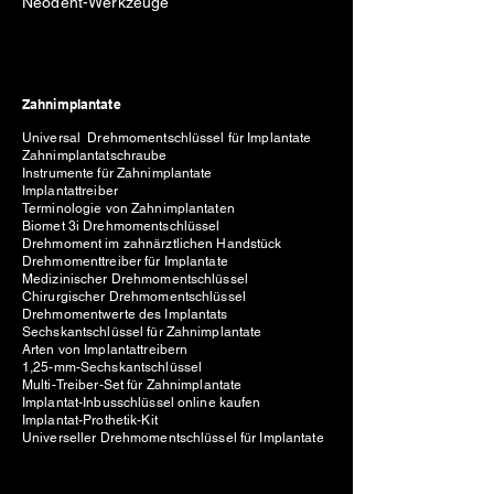
Neodent-Werkzeuge
Zahnimplantate
Universal Drehmomentschlüssel für Implantate
Zahnimplantatschraube
Instrumente für Zahnimplantate
Implantattreiber
Terminologie von Zahnimplantaten
Biomet 3i Drehmomentschlüssel
Drehmoment im zahnärztlichen Handstück
Drehmomenttreiber für Implantate
Medizinischer Drehmomentschlüssel
Chirurgischer Drehmomentschlüssel
Drehmomentwerte des Implantats
Sechskantschlüssel für Zahnimplantate
Arten von Implantattreibern
1,25-mm-Sechskantschlüssel
Multi-Treiber-Set für Zahnimplantate
Implantat-Inbusschlüssel online kaufen
Implantat-Prothetik-Kit
Universeller Drehmomentschlüssel für Implantate