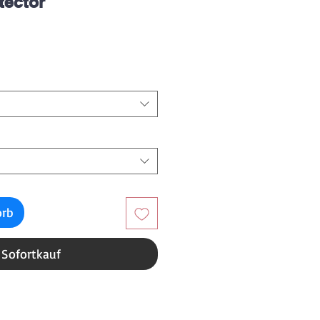
tector
reis
orb
Sofortkauf