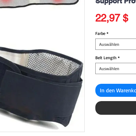
Support Pro
P
22,97 $
Farbe
*
Auswählen
Belt Length
*
Auswählen
In den Warenk