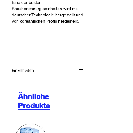
Eine der besten 
Knochenchirurgieeinheiten wird mit 
deutscher Technologie hergestellt und 
von koreanischen Profis hergestellt.
Einzelheiten
1. Hauptgerät mit LCD-Bildschirm
2. Handstück passend für Mectron-
Spitzen
Ähnliche
3. Adapter 110 V ~ 240 V, 50 ~ 60 Hz
Produkte
4. Wasserschlauch an Hauptgerät
anschließen
5. Zehn Tipps – kompatibel mit NSK
6. One-Touch-Fußschalter
7. Operationsleistung 15,8 W ~ 51,5 W