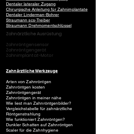
Dentaler lateraler Zugang
Chirurgische Anleitung für Zahnimplantate
Dentaler Linderman-Bohrer
Straumann scs-Treiber
Straumann Drehmomentschlüssel
Zahnärztliche Ausrüstung
Zahnröntgensensor
Zahnröntgengerät
Zahnimplantat-Motor
Zahnärztliche Werkzeuge
Arten von Zahnröntgen
Zahnröntgen kosten
Zahnröntgengerät
Zahnröntgen in meiner nähe
Wie liest man Zahnröntgenbilder?
Vergleichstabelle für zahnärztliche
Röntgenstrahlung
Wie funktioniert Zahnröntgen?
Dunkler Schatten auf Zahnröntgen
Scaler für die Zahnhygiene