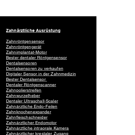
Zahnärztliche Ausrüstung
Zahnröntgensensor
Zahnröntgengerät
Zahnimplantat-Motor
Bester dentaler Röntgensensor
Dentalsensoren
Dentalsensoren zu verkaufen
Digitaler Sensor in der Zahnmedizin
Bester Dentalsensor
Dentaler Röntgenscanner
Zahnpolierstreifen
Zahnwurzelheber
Dentaler Ultraschall-Scaler
Zahnärztliche Endo-Feilen
Zahnknochenexpander
Zahnfleischschneider
Zahnärztlicher Endomotor
Zahnärztliche intraorale Kamera
Zahnärztlicher krestaler Zugang