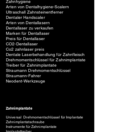
Zahnhygiene
Arten von Dentalhygiene-Scalern
Ultraschall Zahnsteinentferner
Dentaler Handscaler
Arten von Dentallasern
Dentallaser zu verkaufen
Marken für Dentallaser
Preis für Dentallaser
CO2-Dentallaser
Co2 zahnlaser preis
Dentale Laserbehandlung für Zahnfleisch
Drehmomentschlüssel für Zahnimplantate
Treiber für Zahnimplantate
Straumann Drehmomentschlüssel
Straumann-Fahrer
Neodent-Werkzeuge
Zahnimplantate
Universal Drehmomentschlüssel für Implantate
Zahnimplantatschraube
Instrumente für Zahnimplantate
Implantattreiber