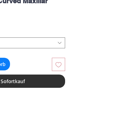
Curved Maxillar
reis
orb
Sofortkauf