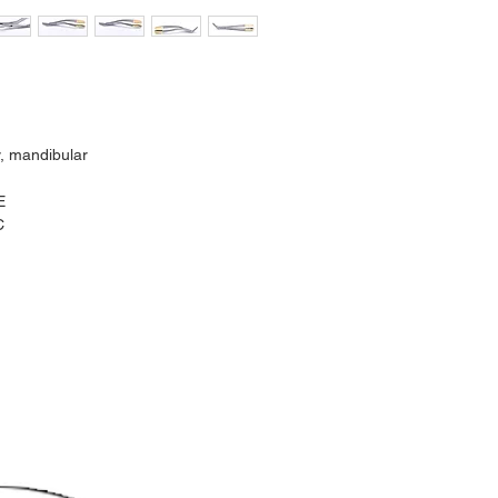
y, mandibular
E
C