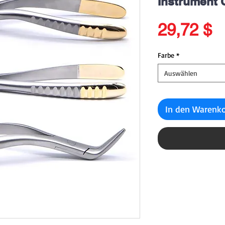
Instrument 
P
29,72 $
Farbe
*
Auswählen
In den Warenk