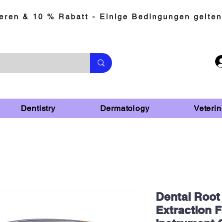
eren & 10 % Rabatt - Einige Bedingungen gelten
Dentistry
Dermatology
Veterin
Dental Root
Extraction F