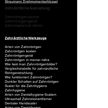
Straumann Drehmomentschlüssel
Zahnärztliche Ausrüstung
Zahnröntgensensor
Zahnröntgengerät
Zahnimplantat-Motor
Zahnärztliche Werkzeuge
Arten von Zahnröntgen
Zahnröntgen kosten
Zahnröntgengerät
Zahnröntgen in meiner nähe
Wie liest man Zahnröntgenbilder?
Vergleichstabelle für zahnärztliche
Röntgenstrahlung
Wie funktioniert Zahnröntgen?
Dunkler Schatten auf Zahnröntgen
Scaler für die Zahnhygiene
Zahnhygiene
Arten von Dentalhygiene-Scalern
Ultraschall Zahnsteinentferner
Dentaler Handscaler
Arten von Dentallasern