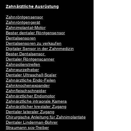
Zahnärztliche Ausrüstung
Zahnröntgensensor
Zahnröntgengerät
Zahnimplantat-Motor
Bester dentaler Röntgensensor
Dentalsensoren
Dentalsensoren zu verkaufen
Digitaler Sensor in der Zahnmedizin
Bester Dentalsensor
Dentaler Röntgenscanner
Zahnpolierstreifen
Zahnwurzelheber
Dentaler Ultraschall-Scaler
Zahnärztliche Endo-Feilen
Zahnknochenexpander
Zahnfleischschneider
Zahnärztlicher Endomotor
Zahnärztliche intraorale Kamera
Zahnärztlicher krestaler Zugang
Dentaler lateraler Zugang
Chirurgische Anleitung für Zahnimplantate
Dentaler Linderman-Bohrer
Straumann scs-Treiber