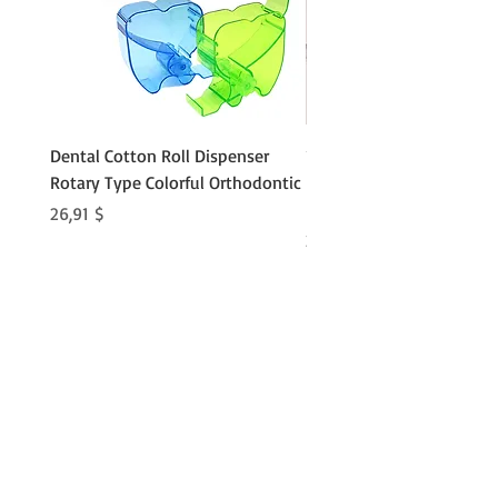
Dental Cotton Roll Dispenser
10Pcs Orthodontic Denta
Rotary Type Colorful Orthodontic
Roll Clip Ortho Disposabl
Holder
Preis
26,91 $
Preis
21,86 $