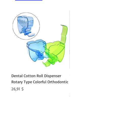
Dental Cotton Roll Dispenser
10Pcs Orthodontic Denta
Rotary Type Colorful Orthodontic
Roll Clip Ortho Disposabl
Holder
Preis
26,91 $
Preis
21,86 $