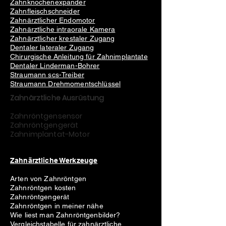
Zahnknochenexpander
Zahnfleischschneider
Zahnärztlicher Endomotor
Zahnärztliche intraorale Kamera
Zahnärztlicher krestaler Zugang
Dentaler lateraler Zugang
Chirurgische Anleitung für Zahnimplantate
Dentaler Linderman-Bohrer
Straumann scs-Treiber
Straumann Drehmomentschlüssel
Zahnärztliche Ausrüstung
Zahnröntgensensor
Zahnröntgengerät
Zahnimplantat-Motor
Zahnärztliche Werkzeuge
Arten von Zahnröntgen
Zahnröntgen kosten
Zahnröntgengerät
Zahnröntgen in meiner nähe
Wie liest man Zahnröntgenbilder?
Vergleichstabelle für zahnärztliche