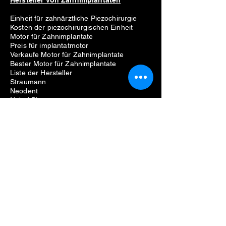
Hersteller von Zahnimplantaten
Einheit für zahnärztliche Piezochirurgie
Kosten der piezochirurgischen Einheit
Motor für Zahnimplantate
Preis für implantatmotor
Verkaufe Motor für Zahnimplantate
Bester Motor für Zahnimplantate
Liste der Hersteller
Straumann
Neodent
Nobel Biocare
Anthogyr
Dio
Zahn
Hiossen
Zahnärztliche Ausrüstung
Probleme beim Entfernen von
Zahnimplantaten