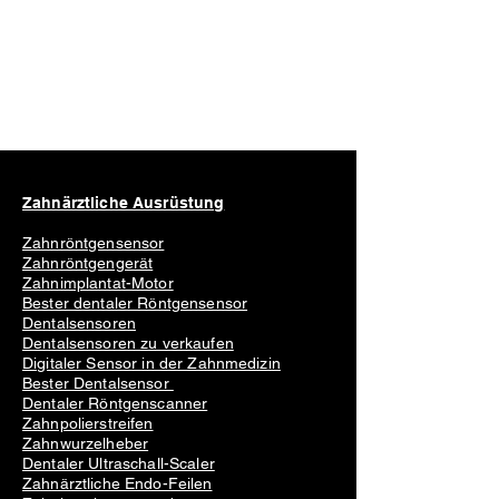
Zahnärztliche Ausrüstung
Zahnröntgensensor
Zahnröntgengerät
Zahnimplantat-Motor
Bester dentaler Röntgensensor
Dentalsensoren
Dentalsensoren zu verkaufen
Digitaler Sensor in der Zahnmedizin
Bester Dentalsensor
Dentaler Röntgenscanner
Zahnpolierstreifen
Zahnwurzelheber
Dentaler Ultraschall-Scaler
Zahnärztliche Endo-Feilen