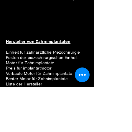
Hersteller von Zahnimplantaten
Einheit für zahnärztliche Piezochirurgie
Kosten der piezochirurgischen Einheit
Motor für Zahnimplantate
Preis für implantatmotor
Verkaufe Motor für Zahnimplantate
Bester Motor für Zahnimplantate
Liste der Hersteller
Straumann
Neodent
Nobel Biocare
Anthogyr
Dio
Zahn
Hiossen