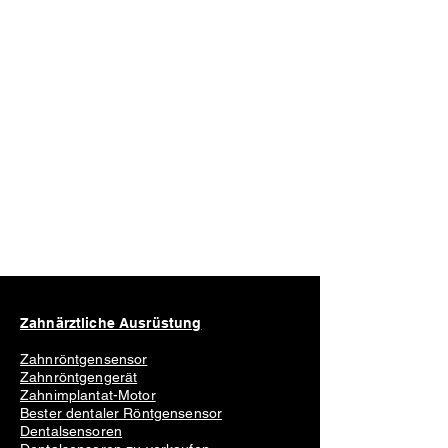
Zahnärztliche Ausrüstung
Zahnröntgensensor
Zahnröntgengerät
Zahnimplantat-Motor
Bester dentaler Röntgensensor
Dentalsensoren