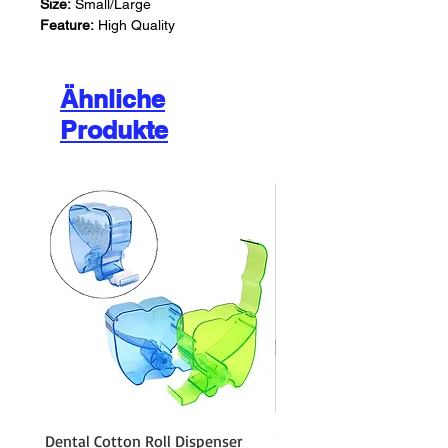
Size:
Small/Large
Feature:
High Quality
Ähnliche
Produkte
Dental Cotton Roll Dispenser
10Pcs Orthodontic Denta