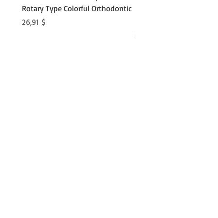
Rotary Type Colorful Orthodontic
Roll Clip Ortho Disposabl
Holder
Preis
26,91 $
Preis
21,86 $