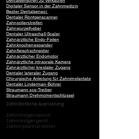
Dentalsensoren zu verkaufen
Digitaler Sensor in der Zahnmedizin
Bester Dentalsensor
Dentaler Röntgenscanner
Zahnpolierstreifen
Zahnwurzelheber
Dentaler Ultraschall-Scaler
Zahnärztliche Endo-Feilen
Zahnknochenexpander
Zahnfleischschneider
Zahnärztlicher Endomotor
Zahnärztliche intraorale Kamera
Zahnärztlicher krestaler Zugang
Dentaler lateraler Zugang
Chirurgische Anleitung für Zahnimplantate
Dentaler Linderman-Bohrer
Straumann scs-Treiber
Straumann Drehmomentschlüssel
Zahnärztliche Ausrüstung
Zahnröntgensensor
Zahnröntgengerät
Zahnimplantat-Motor