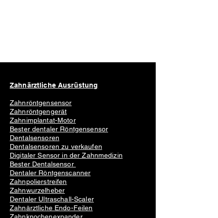
Zahnärztliche Ausrüstung
Zahnröntgensensor
Zahnröntgengerät
Zahnimplantat-Motor
Bester dentaler Röntgensensor
Dentalsensoren
Dentalsensoren zu verkaufen
Digitaler Sensor in der Zahnmedizin
Bester Dentalsensor
Dentaler Röntgenscanner
Zahnpolierstreifen
Zahnwurzelheber
Dentaler Ultraschall-Scaler
Zahnärztliche Endo-Feilen
Zahnknochenexpander