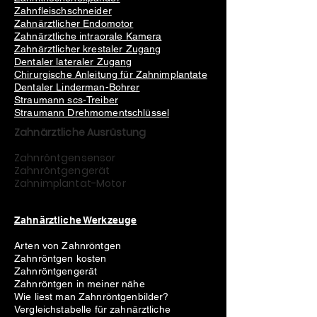
Zahnfleischschneider
Zahnärztlicher Endomotor
Zahnärztliche intraorale Kamera
Zahnärztlicher krestaler Zugang
Dentaler lateraler Zugang
Chirurgische Anleitung für Zahnimplantate
Dentaler Linderman-Bohrer
Straumann scs-Treiber
Straumann Drehmomentschlüssel
Zahnärztliche Ausrüstung
Zahnröntgensensor
Zahnröntgengerät
Zahnimplantat-Motor
Zahnärztliche Werkzeuge
Arten von Zahnröntgen
Zahnröntgen kosten
Zahnröntgengerät
Zahnröntgen in meiner nähe
Wie liest man Zahnröntgenbilder?
Vergleichstabelle für zahnärztliche