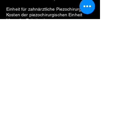
Einheit für zahnärztliche Piezochirurgie
Kosten der piezochirurgischen Einheit
Motor für Zahnimplantate
Preis für implantatmotor
Verkaufe Motor für Zahnimplantate
Bester Motor für Zahnimplantate
Liste der Hersteller
Straumann
Neodent
Nobel Biocare
Anthogyr
Dio
Zahn
Hiossen
Zahnärztliche Ausrüstung
Probleme beim Entfernen von
Zahnimplantaten