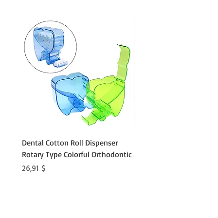
Dental Cotton Roll Dispenser
10Pcs Orthodontic Denta
Rotary Type Colorful Orthodontic
Roll Clip Ortho Disposabl
Holder
Preis
26,91 $
Preis
21,86 $