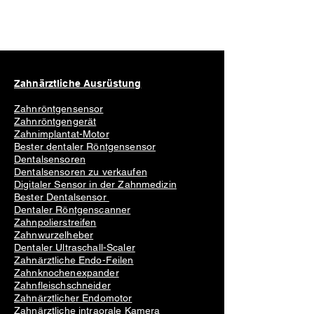
Zahnärztliche Ausrüstung
Zahnröntgensensor
Zahnröntgengerät
Zahnimplantat-Motor
Bester dentaler Röntgensensor
Dentalsensoren
Dentalsensoren zu verkaufen
Digitaler Sensor in der Zahnmedizin
Bester Dentalsensor
Dentaler Röntgenscanner
Zahnpolierstreifen
Zahnwurzelheber
Dentaler Ultraschall-Scaler
Zahnärztliche Endo-Feilen
Zahnknochenexpander
Zahnfleischschneider
Zahnärztlicher Endomotor
Zahnärztliche intraorale Kamera