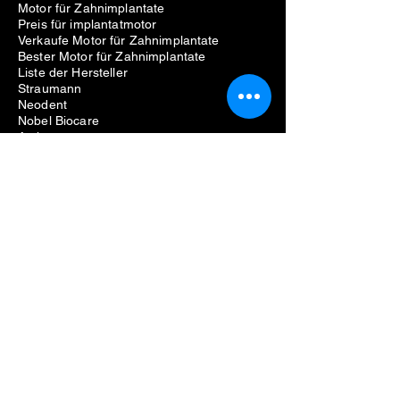
Motor für Zahnimplantate
Preis für implantatmotor
Verkaufe Motor für Zahnimplantate
Bester Motor für Zahnimplantate
Liste der Hersteller
Straumann
Neodent
Nobel Biocare
Anthogyr
Dio
Zahn
Hiossen
Zahnärztliche Ausrüstung
Probleme beim Entfernen von
Zahnimplantaten
Kosten für die Entfernung von
Zahnimplantaten
Schmerzen beim Entfernen von