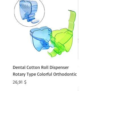
Dental Cotton Roll Dispenser
10Pcs Orthodontic Denta
Rotary Type Colorful Orthodontic
Roll Clip Ortho Disposabl
Holder
Preis
26,91 $
Preis
21,86 $