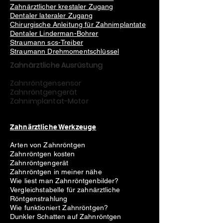
Zahnärztlicher krestaler Zugang
Dentaler lateraler Zugang
Chirurgische Anleitung für Zahnimplantate
Dentaler Linderman-Bohrer
Straumann scs-Treiber
Straumann Drehmomentschlüssel
Zahnärztliche Ausrüstung
Zahnröntgensensor
Zahnröntgengerät
Zahnimplantat-Motor
Zahnärztliche Werkzeuge
Arten von Zahnröntgen
Zahnröntgen kosten
Zahnröntgengerät
Zahnröntgen in meiner nähe
Wie liest man Zahnröntgenbilder?
Vergleichstabelle für zahnärztliche
Röntgenstrahlung
Wie funktioniert Zahnröntgen?
Dunkler Schatten auf Zahnröntgen