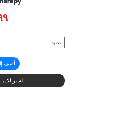
herapy
تحديد
أضِف إل
اشترِ الآن