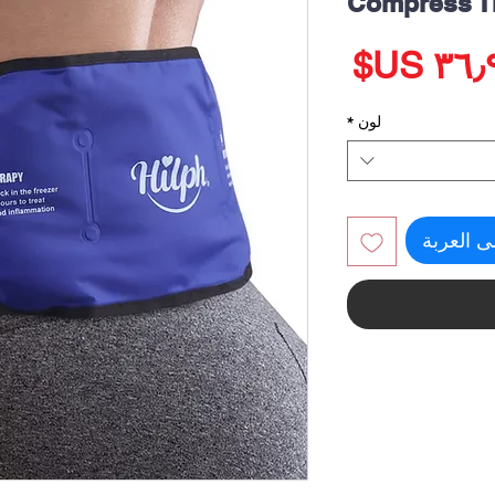
Compress T
السعر
لون
*
ى العربة