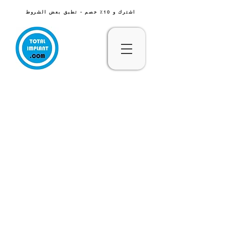
اشترك و 10٪ خصم - تطبق بعض الشروط