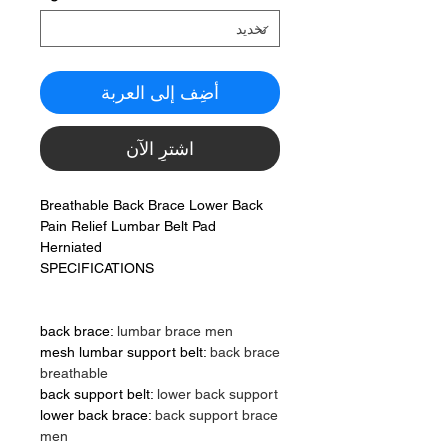
أضِف إلى العربة
اشترِ الآن
Breathable Back Brace Lower Back
Pain Relief Lumbar Belt Pad
Herniated
SPECIFICATIONS
back brace
:
lumbar brace men
mesh lumbar support belt
:
back brace
breathable
back support belt
:
lower back support
lower back brace
:
back support brace
men