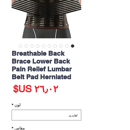
Breathable Back
Brace Lower Back
Pain Relief Lumbar
Belt Pad Herniated
الس
لون
*
مقاس
*