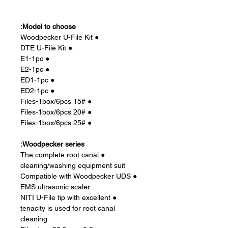
Model to choose:
● Woodpecker U-File Kit
● DTE U-File Kit
● E1-1pc
● E2-1pc
● ED1-1pc
● ED2-1pc
● 15# Files-1box/6pcs
● 20# Files-1box/6pcs
● 25# Files-1box/6pcs
Woodpecker series:
● The complete root canal
cleaning/washing equipment suit
● Compatible with Woodpecker UDS
EMS ultrasonic scaler
● NITI U-File tip with excellent
tenacity is used for root canal
cleaning