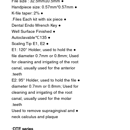
● File size : 32.5mm±0.5mm
● Handpiece size: 0.57mm*0.57mm
● K-file taper: 2%
● Files Each kit with six piece.
● Dental Endo Wrench Key
● Well Surface Finished
● 135℃Autoclavable
● Scaling Tip E1, E2
● E1: 120° Holder, used to hold the
file diameter 0.7mm or 0.8mm; Used
for cleaning and irrigating of the root
canal, usually used for the anterior
teeth.
● E2: 95° Holder, used to hold the file
diameter 0.7mm or 0.8mm; Used for
cleaning and irrigating of the root
canal, usually used for the molar
teeth.
● Used to remove supragingival and
neck calculus and plaque
DTE series: