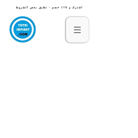
اشترك و 10٪ خصم - تطبق بعض الشروط