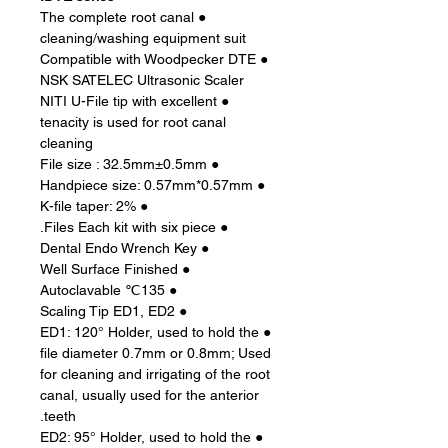
● The complete root canal
cleaning/washing equipment suit
● Compatible with Woodpecker DTE
NSK SATELEC Ultrasonic Scaler
● NITI U-File tip with excellent
tenacity is used for root canal
cleaning
● File size : 32.5mm±0.5mm
● Handpiece size: 0.57mm*0.57mm
● K-file taper: 2%
● Files Each kit with six piece.
● Dental Endo Wrench Key
● Well Surface Finished
● 135℃ Autoclavable
● Scaling Tip ED1, ED2
● ED1: 120° Holder, used to hold the
file diameter 0.7mm or 0.8mm; Used
for cleaning and irrigating of the root
canal, usually used for the anterior
teeth.
● ED2: 95° Holder, used to hold the