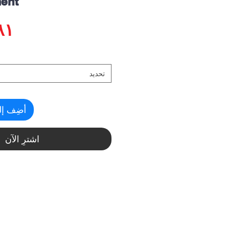
ment
تحديد
أضِف إل
اشترِ الآن