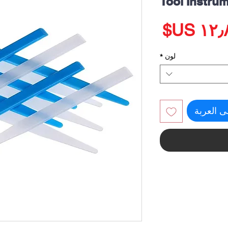
Tool Instru
السعر
لون
*
ى العربة