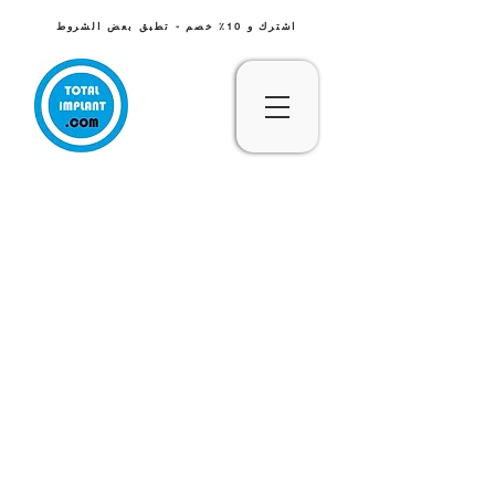
اشترك و 10٪ خصم - تطبق بعض الشروط