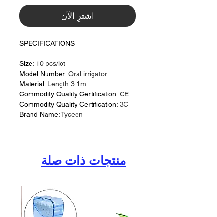
اشترِ الآن
SPECIFICATIONS
Size:
10 pcs/lot
Model Number:
Oral irrigator
Material:
Length 3.1m
Commodity Quality Certification:
CE
Commodity Quality Certification:
3C
Brand Name:
Tyceen
منتجات ذات صلة