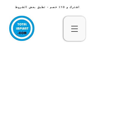
اشترك و 10٪ خصم - تطبق بعض الشروط