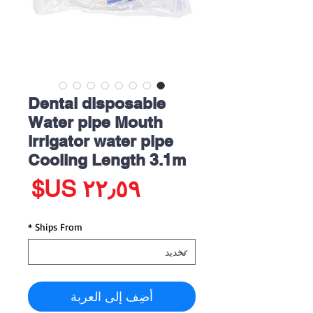
Dental disposable
Water pipe Mouth
irrigator water pipe
Cooling Length 3.1m
الس
*
Ships From
أضِف إلى العربة