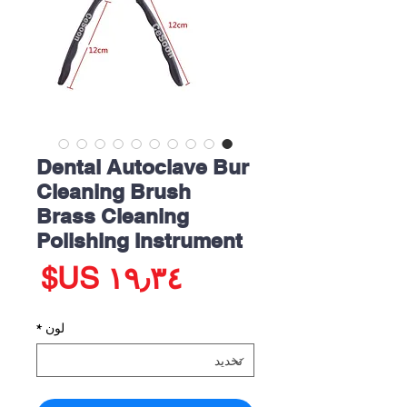
Dental Autoclave Bur
Cleaning Brush
Brass Cleaning
Polishing Instrument
الس
لون
*