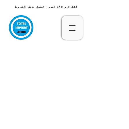
اشترك و 10٪ خصم - تطبق بعض الشروط