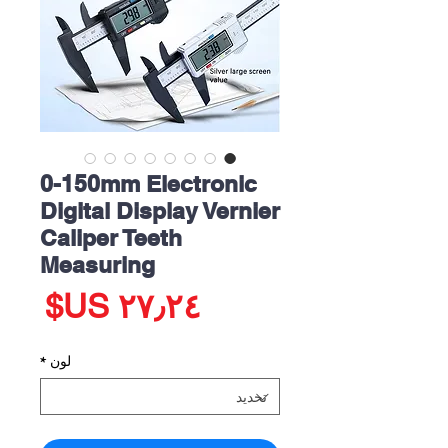
0-150mm Electronic
Digital Display Vernier
Caliper Teeth
Measuring
الس
لون
*