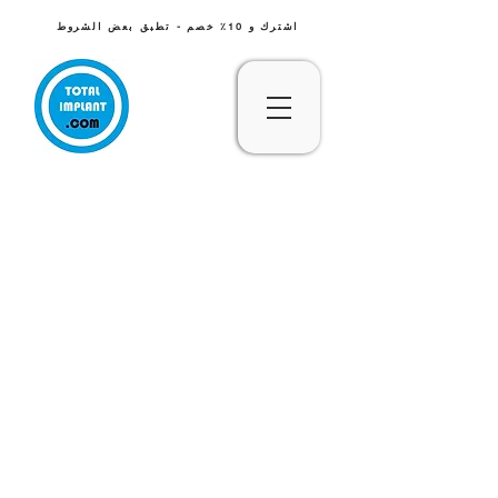
اشترك و 10٪ خصم - تطبق بعض الشروط