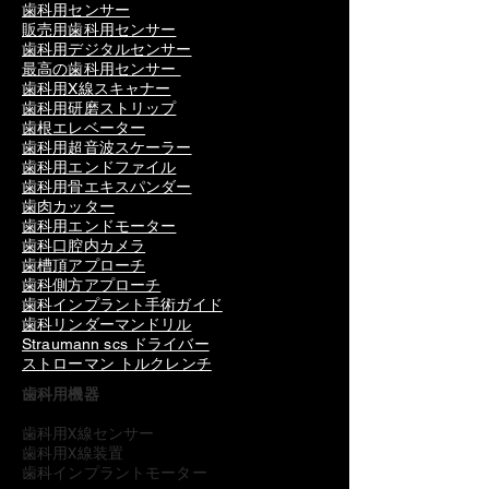
歯科用センサー
販売用歯科用センサー
歯科用デジタルセンサー
最高の歯科用センサー
歯科用X線スキャナー
歯科用研磨ストリップ
歯根エレベーター
歯科用超音波スケーラー
歯科用エンドファイル
歯科用骨エキスパンダー
歯肉カッター
歯科用エンドモーター
歯科口腔内カメラ
歯槽頂アプローチ
歯科側方アプローチ
歯科インプラント手術ガイド
歯科リンダーマンドリル
Straumann scs ドライバー
ストローマン トルクレンチ
歯科用機器
歯科用X線センサー
歯科用X線装置
歯科インプラントモーター