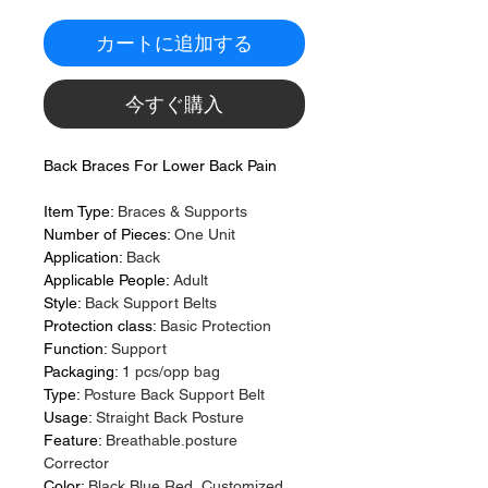
カートに追加する
今すぐ購入
Back Braces For Lower Back Pain
Item Type
:
Braces & Supports
Number of Pieces
:
One Unit
Application
:
Back
Applicable People
:
Adult
Style
:
Back Support Belts
Protection class
:
Basic Protection
Function
:
Support
Packaging
:
1 pcs/opp bag
Type
:
Posture Back Support Belt
Usage
:
Straight Back Posture
Feature
:
Breathable.posture
Corrector
Color
:
Black Blue Red, Customized