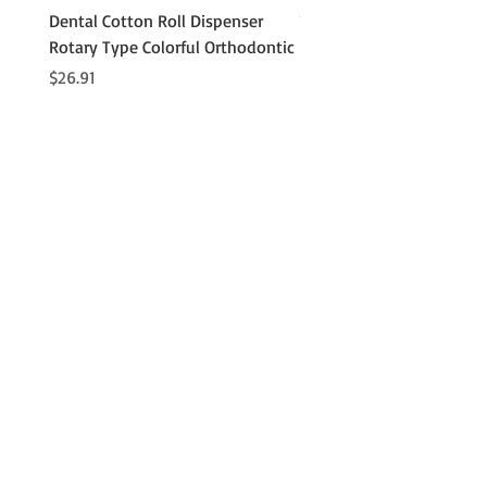
Dental Cotton Roll Dispenser
10Pcs Orthodontic Denta
Rotary Type Colorful Orthodontic
Roll Clip Ortho Disposabl
Holder
価格
$26.91
価格
$21.86