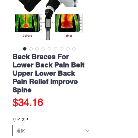
Back Braces For
Lower Back Pain Belt
Upper Lower Back
Pain Relief Improve
Spine
価
$34.16
格
サイズ
*