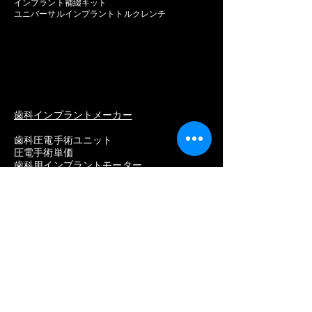
インプラント補綴キット
ユニバーサルインプラントトルクレンチ
歯科インプラントメーカー
歯科圧電手術ユニット
圧電手術単価
歯科用インプラントモーター
インプラントモーター価格
販売用歯科インプラントモーター
最高の歯科インプラントモーター
メーカー一覧
ストローマン
ネオデント
ノーベルバイオケア
アンソギル
ディオ
歯質
ハイオッセン