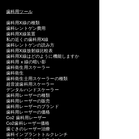
歯科用ツール
歯科用X線の種類
歯科レントゲン費用
歯科用X線装置
私の近くの歯科用X線
歯科レントゲンの読み方
歯科用X線放射線比較表
歯科用X線はどのように機能しますか
歯科用 x 線の暗い影
歯科衛生用スケーラー
歯科衛生
歯科衛生士用スケーラーの種類
超音波歯科用スケーラー
デンタルハンドスケーラー
歯科用レーザーの種類
歯科用レーザーの販売
歯科用レーザーのブランド
歯科用レーザーの価格
Co2 歯科用レーザー
Co2歯科レーザー価格
歯ぐきのレーザー治療
歯科インプラントトルクレンチ