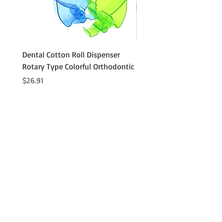
Dental Cotton Roll Dispenser
10Pcs Orthodontic Denta
Rotary Type Colorful Orthodontic
Roll Clip Ortho Disposabl
Holder
価格
$26.91
価格
$21.86