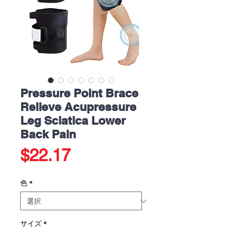
Pressure Point Brace
Relieve Acupressure
Leg Sciatica Lower
Back Pain
価
$22.17
格
色
*
サイズ
*