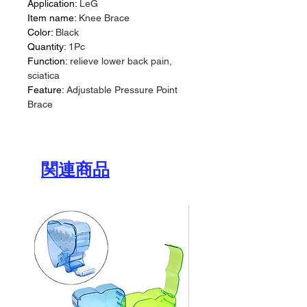
Application
:
LeG
Item name
:
Knee Brace
Color
:
Black
Quantity
:
1Pc
Function
:
relieve lower back pain,
sciatica
Feature
:
Adjustable Pressure Point
Brace
関連商品