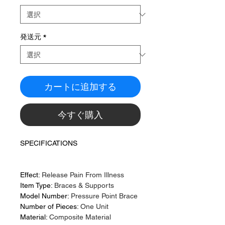
発送元
*
カートに追加する
今すぐ購入
SPECIFICATIONS
Effect
:
Release Pain From Illness
Item Type
:
Braces & Supports
Model Number
:
Pressure Point Brace
Number of Pieces
:
One Unit
Material
:
Composite Material