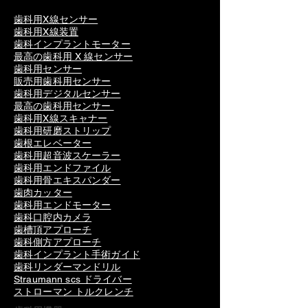
歯科用X線センサー
歯科用X線装置
歯科インプラントモーター
最高の歯科用 X 線センサー
歯科用センサー
販売用歯科用センサー
歯科用デジタルセンサー
最高の歯科用センサー
歯科用X線スキャナー
歯科用研磨ストリップ
歯根エレベーター
歯科用超音波スケーラー
歯科用エンドファイル
歯科用骨エキスパンダー
歯肉カッター
歯科用エンドモーター
歯科口腔内カメラ
歯槽頂アプローチ
歯科側方アプローチ
歯科インプラント手術ガイド
歯科リンダーマンドリル
Straumann scs ドライバー
ストローマン トルクレンチ