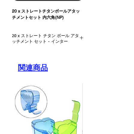
20 x
ストレートチタンボールアタッ
チメントセット 内六角(NP)
20 x ストレート チタン ボール アタ
ッチメント セット - インター
互換性:
MIS®
内部六角システム
ナロー プラットフォーム (NP)
関連商品
利用可能なカラーの高さ: 0.5 / 1 / 2
/ 3 / 4 / 5 / 6 mm
素材: チタン Ti-6AL-4V-ELI
シリコンインサート素材タイプ：
高耐久性 - イタリア製
シリコンインサート保持レベル: ク
リア - 標準保持 1.8kg
金属キャップ 素材の種類: 医療グ
レードのステンレス鋼
イスラエル製
パッケージ内容: 20 x ストレートチ