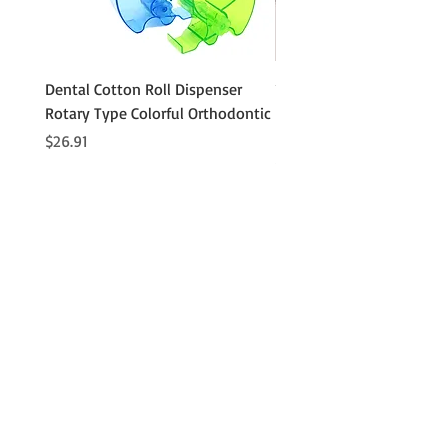
タンボールアタッチメントセット
Dental Cotton Roll Dispenser
10Pcs Orthodontic Denta
Rotary Type Colorful Orthodontic
Roll Clip Ortho Disposabl
Holder
価格
$26.91
価格
$21.86