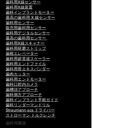
歯科用X線センサー
歯科用X線装置
歯科インプラントモーター
最高の歯科用 X 線センサー
歯科用センサー
販売用歯科用センサー
歯科用デジタルセンサー
最高の歯科用センサー
歯科用X線スキャナー
歯科用研磨ストリップ
歯根エレベーター
歯科用超音波スケーラー
歯科用エンドファイル
歯科用骨エキスパンダー
歯肉カッター
歯科用エンドモーター
歯科口腔内カメラ
歯槽頂アプローチ
歯科側方アプローチ
歯科インプラント手術ガイド
歯科リンダーマンドリル
Straumann scs ドライバー
ストローマン トルクレンチ
歯科用機器