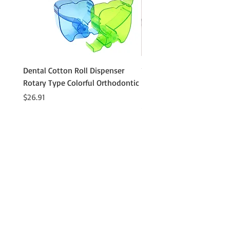
Dental Cotton Roll Dispenser
10Pcs Orthodontic Denta
Rotary Type Colorful Orthodontic
Roll Clip Ortho Disposabl
Holder
価格
$26.91
価格
$21.86