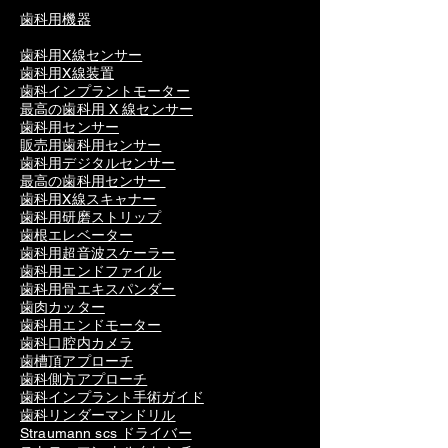
歯科用機器
歯科用X線センサー
歯科用X線装置
歯科インプラントモーター
最高の歯科用 X 線センサー
歯科用センサー
販売用歯科用センサー
歯科用デジタルセンサー
最高の歯科用センサー
歯科用X線スキャナー
歯科用研磨ストリップ
歯根エレベーター
歯科用超音波スケーラー
歯科用エンドファイル
歯科用骨エキスパンダー
歯肉カッター
歯科用エンドモーター
歯科口腔内カメラ
歯槽頂アプローチ
歯科側方アプローチ
歯科インプラント手術ガイド
歯科リンダーマンドリル
Straumann scs ドライバー