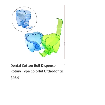
Dental Cotton Roll Dispenser
10Pcs Orthodontic Denta
Rotary Type Colorful Orthodontic
Roll Clip Ortho Disposabl
Holder
価格
$26.91
価格
$21.86