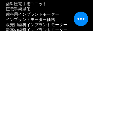
歯科圧電手術ユニット
圧電手術単価
歯科用インプラントモーター
インプラントモーター価格
販売用歯科インプラントモーター
最高の歯科インプラントモーター
メーカー一覧
ストローマン
ネオデント
ノーベルバイオケア
アンソギル
ディオ
歯質
ハイオッセン
歯科用機器
歯科インプラントの問題を取り除く
歯科インプラントの除去費用
歯科インプラント除去の痛み