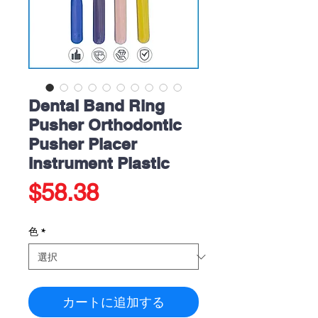
Dental Band Ring
Pusher Orthodontic
Pusher Placer
Instrument Plastic
価
$58.38
格
色
*
カートに追加する