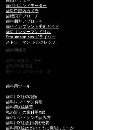
歯肉カッター
歯科用エンドモーター
歯科口腔内カメラ
歯槽頂アプローチ
歯科側方アプローチ
歯科インプラント手術ガイド
歯科リンダーマンドリル
Straumann scs ドライバー
ストローマン トルクレンチ
歯科用機器
歯科用X線センサー
歯科用X線装置
歯科インプラントモーター
歯科用ツール
歯科用X線の種類
歯科レントゲン費用
歯科用X線装置
私の近くの歯科用X線
歯科レントゲンの読み方
歯科用X線放射線比較表
歯科用X線はどのように機能しますか