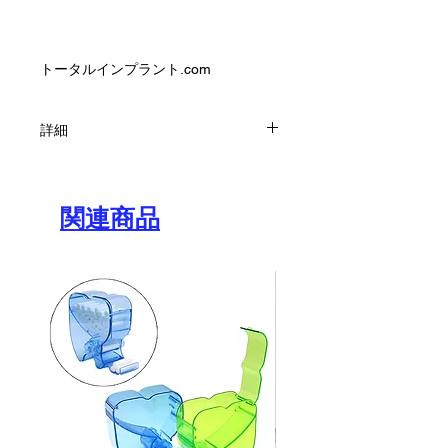
トータルインプラント.com
詳細
デンタルボーンタックキット
長さ3mmと5.2mm
チタンレベル4
関連商品
チタンメッシュ＆メンブレンホールド
アラビア語
стоматологична костна халс
骨牙釘
ズブニー・コスト・レピヴォスト
tandheelkundigeボットタック
Zahnärztlichen Knochen タック
οδοντιατρική οστών καρφί
ヘブライ語
fogaszati ​​csont タック