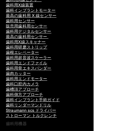
歯科用X線装置
歯科インプラントモーター
最高の歯科用 X 線センサー
歯科用センサー
販売用歯科用センサー
歯科用デジタルセンサー
最高の歯科用センサー
歯科用X線スキャナー
歯科用研磨ストリップ
歯根エレベーター
歯科用超音波スケーラー
歯科用エンドファイル
歯科用骨エキスパンダー
歯肉カッター
歯科用エンドモーター
歯科口腔内カメラ
歯槽頂アプローチ
歯科側方アプローチ
歯科インプラント手術ガイド
歯科リンダーマンドリル
Straumann scs ドライバー
ストローマン トルクレンチ
歯科用機器