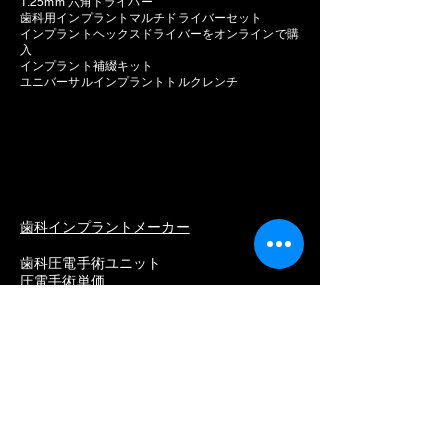
1.25mm 六角ドライバー
歯科用インプラントマルチドライバーセット
インプラントヘックスドライバーをオンラインで購
入
インプラント補綴キット
ユニバーサルインプラントトルクレンチ
歯科インプラントメーカー
歯科圧電手術ユニット
圧電手術単価
歯科用インプラントモーター
インプラントモーター価格
販売用歯科インプラントモーター
最高の歯科インプラントモーター
メーカー一覧
ストローマン
ネオデント
ノーベルバイオケア
アンソギル