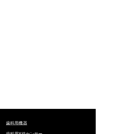
歯科用機器
歯科用X線センサー