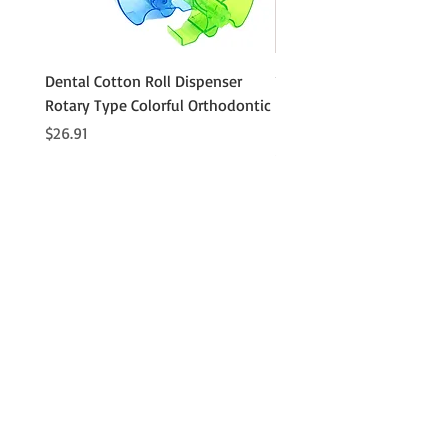
चिकित्सकीय हड्डी कील
タックオッソデンタル
歯科用骨鋲
デンタルベインタック
Dental Cotton Roll Dispenser
10Pcs Orthodontic Denta
tomatologiczne tack kości
Rotary Type Colorful Orthodontic
Roll Clip Ortho Disposabl
アデレンシア・ド・オッソ・デンタル
Holder
価格
$26.91
зубная кость галс
価格
$21.86
タチュエラ デ ウエソ デンタル
デンタルベン・クリブ
ตะปูกระดูกทางทันตกรรม
タック xương răng