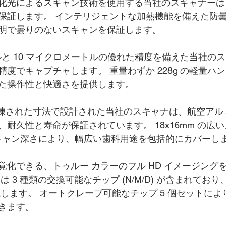
化光によるスキャン技術を使用する当社のスキャナーは
保証します。 インテリジェントな加熱機能を備えた防
明で曇りのないスキャンを保証します。
ルと 10 マイクロメートルの優れた精度を備えた当社の
度でキャプチャします。 重量わずか 228g の軽量ハ
た操作性と快適さを提供します。
m の洗練された寸法で設計された当社のスキャナは、航空ア
耐久性と寿命が保証されています。 18x16mm の広
 のスキャン深さにより、幅広い歯科用途を包括的にカバーし
覚化できる、トゥルー カラーのフル HD イメージング
は 3 種類の交換可能なチップ (N/M/D) が含まれてお
現します。 オートクレーブ可能なチップ 5 個セットに
きます。