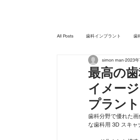
All Posts
歯科インプラント
歯
simon man
2023
歯科用X線装置
歯科用機器
最高の歯
イメージ
歯科上顎洞挙上骨移植
練習縫
プラント
歯科分野で優れた画
な歯科用 3D スキ