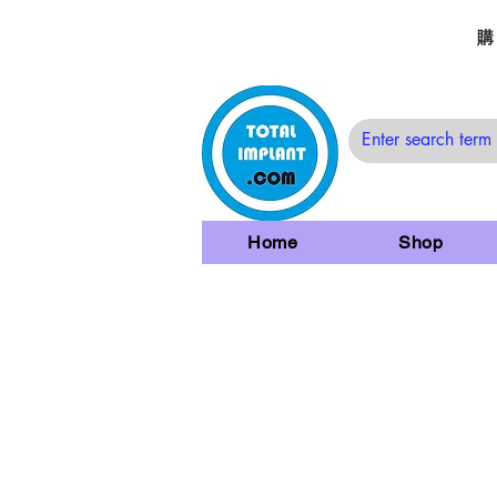
購
Home
Shop