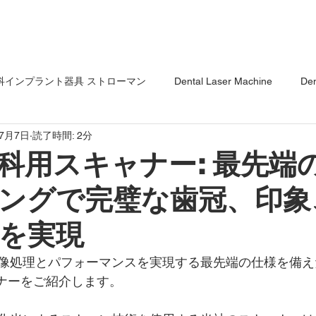
科インプラント器具 ストローマン
Dental Laser Machine
Den
年7月7日
読了時間: 2分
Veterinary Equipment
Dental Xray Sensor
スキンケアレ
科用スキャナー: 最先端の
ングで完璧な歯冠、印象
合練習シリコン
Genouillère
を実現
像処理とパフォーマンスを実現する最先端の仕様を備え
ャナーをご紹介します。