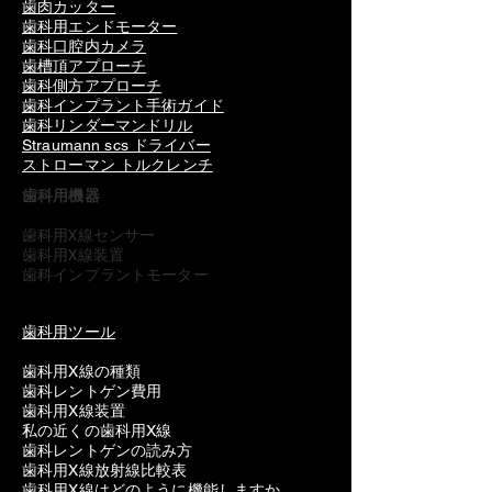
歯肉カッター
歯科用エンドモーター
歯科口腔内カメラ
歯槽頂アプローチ
歯科側方アプローチ
歯科インプラント手術ガイド
歯科リンダーマンドリル
Straumann scs ドライバー
ストローマン トルクレンチ
歯科用機器
歯科用X線センサー
歯科用X線装置
歯科インプラントモーター
歯科用ツール
歯科用X線の種類
歯科レントゲン費用
歯科用X線装置
私の近くの歯科用X線
歯科レントゲンの読み方
歯科用X線放射線比較表
歯科用X線はどのように機能しますか