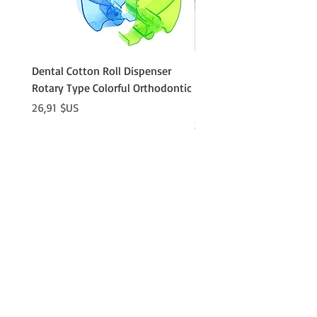
Dental Cotton Roll Dispenser
10Pcs Orthodontic Denta
Rotary Type Colorful Orthodontic
Roll Clip Ortho Disposabl
Holder
Prix
26,91 $US
Prix
21,86 $US