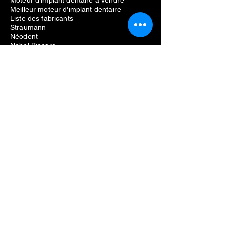
Moteur d'implant dentaire à vendre
Meilleur moteur d'implant dentaire
Liste des fabricants
Straumann
Néodent
Nobel Biocare
Anthogyr
Dio
Dentium
Hiossen
Équipement dentaire
Enlever les problèmes d'implants dentaires
Coût de retrait d'implant dentaire
Douleur au retrait d'implant dentaire
Échec du retrait de l'implant dentaire
Kit de retrait de vis d'implant dentaire
Kit de retrait d'implant dentaire
Kit de retrait d'implant dentaire
Kit de retrait d'implant dentaire