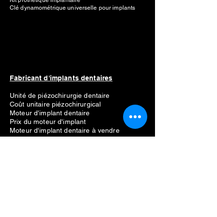
Kit prothétique implantaire
Clé dynamométrique universelle pour implants
Fabricant d'implants dentaires
Unité de piézochirurgie dentaire
Coût unitaire piézochirurgical
Moteur d'implant dentaire
Prix du moteur d'implant
Moteur d'implant dentaire à vendre
Meilleur moteur d'implant dentaire
Liste des fabricants
Straumann
Néodent
Nobel Biocare
Anthogyr
Dio
Dentium
Hiossen