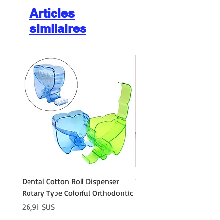
Articles
similaires
Dental Cotton Roll Dispenser
10Pcs Orthodontic Denta
Rotary Type Colorful Orthodontic
Roll Clip Ortho Disposabl
Holder
Prix
26,91 $US
Prix
21,86 $US