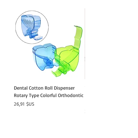
Dental Cotton Roll Dispenser
10Pcs Orthodontic Denta
Rotary Type Colorful Orthodontic
Roll Clip Ortho Disposabl
Holder
Prix
26,91 $US
Prix
21,86 $US