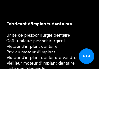
Fabricant d'implants dentaires
Unité de piézochirurgie dentaire
Coût unitaire piézochirurgical
Moteur d'implant dentaire
Prix du moteur d'implant
Moteur d'implant dentaire à vendre
Meilleur moteur d'implant dentaire
Liste des fabricants
Straumann
Néodent
Nobel Biocare
Anthogyr
Dio
Dentium
Hiossen