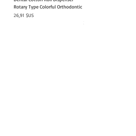
Rotary Type Colorful Orthodontic
Roll Clip Ortho Disposabl
Holder
Prix
26,91 $US
Prix
21,86 $US