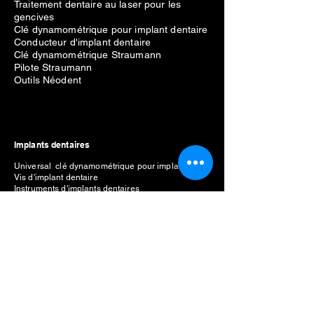
Traitement dentaire au laser pour les
gencives
Clé dynamométrique pour implant dentaire
Conducteur d'implant dentaire
Clé dynamométrique Straumann
Pilote Straumann
Outils Néodent
Implants dentaires
Universal clé dynamométrique pour implants
Vis d'implant dentaire
Instruments d'implants dentaires
Pilote d'implants
Terminologie des implants dentaires
Clé dynamométrique Biomet 3i
Couple dans la pièce à main dentaire
Tournevis dynamométrique pour implant
Clé dynamométrique médicale
Clé dynamométrique chirurgicale
Valeurs de couple d'implantation
Tournevis hexagonal pour implant dentaire
Types de tournevis d'implant
Tournevis hexagonal de 1,25 mm