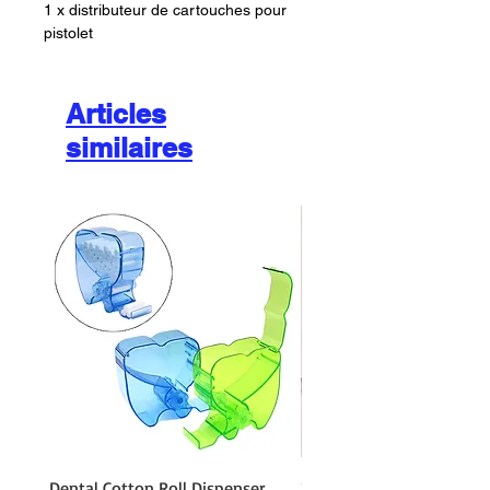
1 x distributeur de cartouches pour
pistolet
Articles
similaires
Dental Cotton Roll Dispenser
10Pcs Orthodontic Denta