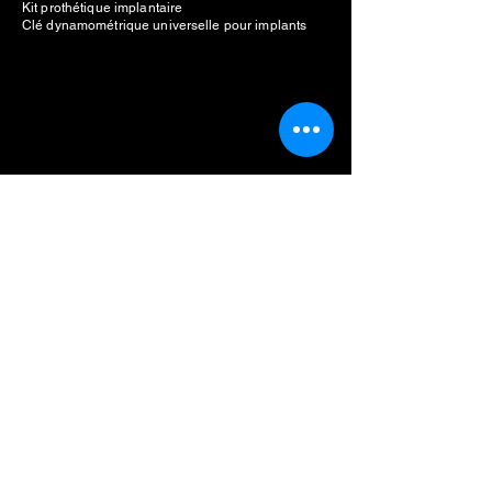
Kit prothétique implantaire
Clé dynamométrique universelle pour implants
Fabricant d'implants dentaires
Unité de piézochirurgie dentaire
Coût unitaire piézochirurgical
Moteur d'implant dentaire
Prix du moteur d'implant
Moteur d'implant dentaire à vendre
Meilleur moteur d'implant dentaire
Liste des fabricants
Straumann
Néodent
Nobel Biocare
Anthogyr
Dio
Dentium
Hiossen