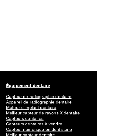
Équipement dentaire
Capteur de radiographie dentaire
Appareil de radiographie dentaire
Moteur d'implant dentaire
Meilleur capteur de rayons X dentaire
Capteurs dentaires
Capteurs dentaires à vendre
Capteur numérique en dentisterie
Meilleur capteur dentaire