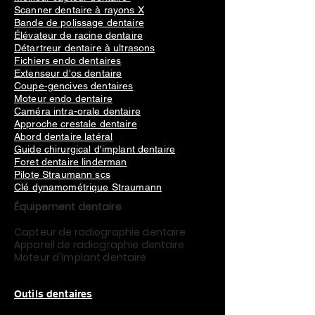
Scanner dentaire à rayons X
Bande de polissage dentaire
Élévateur de racine dentaire
Détartreur dentaire à ultrasons
Fichiers endo dentaires
Extenseur d'os dentaire
Coupe-gencives dentaires
Moteur endo dentaire
Caméra intra-orale dentaire
Approche crestale dentaire
Abord dentaire latéral
Guide chirurgical d'implant dentaire
Foret dentaire linderman
Pilote Straumann scs
Clé dynamométrique Straumann
Équipement dentaire
Capteur de radiographie dentaire
Appareil de radiographie dentaire
Moteur d'implant dentaire
Outils dentaires