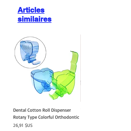
Articles
similaires
Dental Cotton Roll Dispenser
10Pcs Orthodontic Denta
Rotary Type Colorful Orthodontic
Roll Clip Ortho Disposabl
Holder
Prix
26,91 $US