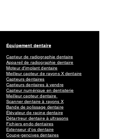
Équipement dentaire
Capteur de radiographie dentaire
Appareil de radiographie dentaire
Moteur d'implant dentaire
Meilleur capteur de rayons X dentaire
Capteurs dentaires
Capteurs dentaires à vendre
Capteur numérique en dentisterie
Meilleur capteur dentaire
Scanner dentaire à rayons X
Bande de polissage dentaire
Élévateur de racine dentaire
Détartreur dentaire à ultrasons
Fichiers endo dentaires
Extenseur d'os dentaire
Coupe-gencives dentaires