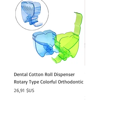
Dental Cotton Roll Dispenser
10Pcs Orthodontic Denta
Rotary Type Colorful Orthodontic
Roll Clip Ortho Disposabl
Holder
Prix
26,91 $US
Prix
21,86 $US