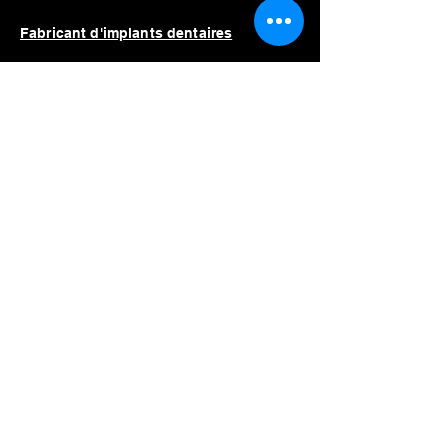
Fabricant d'implants dentaires
Unité de piézochirurgie dentaire
Coût unitaire piézochirurgical
Moteur d'implant dentaire
Prix du moteur d'implant
Moteur d'implant dentaire à vendre
Meilleur moteur d'implant dentaire
Liste des fabricants
Straumann
Néodent
Nobel Biocare
Anthogyr
Dio
Dentium
Hiossen
Équipement dentaire