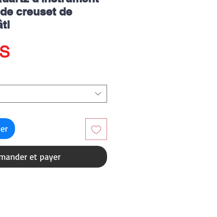
de creuset de
ti
Prix
US
ier
ander et payer