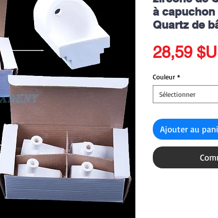
à capuchon 
Quartz de bâ
28,59 $
Couleur
*
Sélectionner
Ajouter au pan
Comm