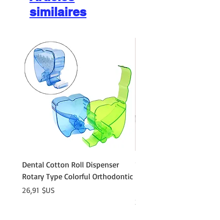
similaires
Dental Cotton Roll Dispenser
10Pcs Orthodontic Denta
Rotary Type Colorful Orthodontic
Roll Clip Ortho Disposabl
Holder
Prix
26,91 $US
Prix
21,86 $US