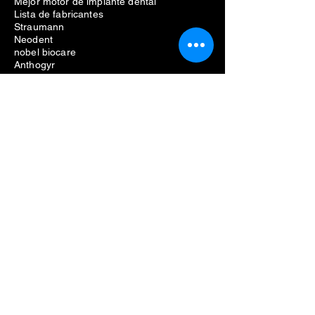
Mejor motor de implante dental
Lista de fabricantes
Straumann
Neodent
nobel biocare
Anthogyr
dio
Dentio
Hiossen
Equipo dental
Eliminación de problemas de implantes
dentales
Costo de extracción de implantes dentales
Dolor por extracción de implantes dentales
Eliminación fallida de implantes dentales
Kit de extracción de tornillos para
implantes dentales
Kit de extracción de implantes dentales
kit de extracción de implantes dentales