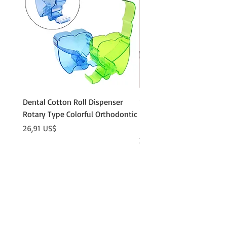
Dental Cotton Roll Dispenser
10Pcs Orthodontic Denta
Rotary Type Colorful Orthodontic
Roll Clip Ortho Disposabl
Holder
Precio
26,91 US$
Precio
21,86 US$