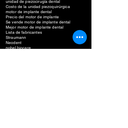
unidad de piezocirugía dental
Costo de la unidad piezoquirúrgica
motor de implante dental
Precio del motor de implante
Se vende motor de implante dental
Mejor motor de implante dental
Lista de fabricantes
Straumann
Neodent
nobel biocare
Anthogyr
dio
Dentio
Hiossen
Equipo dental
Eliminación de problemas de implantes
dentales
Costo de extracción de implantes dentales
Dolor por extracción de implantes dentales