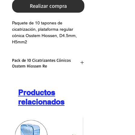
Realizar compra
Paquete de 10 tapones de
cicatrización, plataforma regular
cónica Osstem Hiossen, D4.5mm,
H5mm2
Pack de 10 Cicatrizantes Cónicos
Osstem Hiossen Re
Diámetro 4,5 mm
Altura 5 mm
Plataforma normal
Productos
Conexión Cónica
relacionados
Llave hexagonal de 1,2 mm
Material Titanio 23
Certificación ISO13845, ISO9001-2006
Compatibilidad Hiossen, Osstem