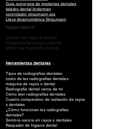
Guía quirúrgica de implantes dentales
taladro dental linderman
controlador straumann scs
Llave dinamométrica Straumann
Equipo dental
Sensor de rayos X dental
máquina de rayos x dental
Motor de implante dental
Herramientas dentales
Tipos de radiografías dentales
costo de las radiografías dentales
máquina de rayos x dental
Radiografía dental cerca de mí
Cómo leer radiografías dentales
Cuadro comparativo de radiación de rayos
x dentales
¿Cómo funcionan las radiografías
dentales?
Sombra oscura en rayos x dentales
Raspador de higiene dental