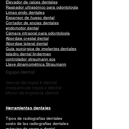
Elevador de raíces dentales
Raspador ultrasónico para odontología
Limas endo dentales
Expansor de hueso dental
Cortador de encías dentales
endomotor dental
Cámara intraoral para odontología
Abordaje crestal dental
Abordaje lateral dental
Guía quirúrgica de implantes dentales
taladro dental linderman
controlador straumann scs
Llave dinamométrica Straumann
Equipo dental
Sensor de rayos X dental
máquina de rayos x dental
Motor de implante dental
Herramientas dentales
Tipos de radiografías dentales
costo de las radiografías dentales
máquina de rayos x dental