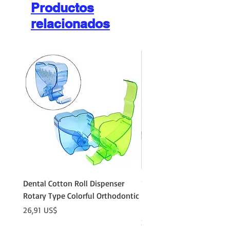
Productos
relacionados
Dental Cotton Roll Dispenser
10Pcs Orthodontic Denta
Rotary Type Colorful Orthodontic
Roll Clip Ortho Disposabl
Holder
Precio
26,91 US$
Precio
21,86 US$