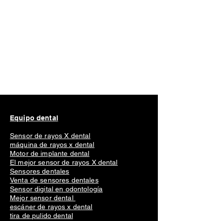
Equipo dental
Sensor de rayos X dental
máquina de rayos x dental
Motor de implante dental
El mejor sensor de rayos X dental
Sensores dentales
Venta de sensores dentales
Sensor digital en odontología
Mejor sensor dental
escáner de rayos x dental
tira de pulido dental