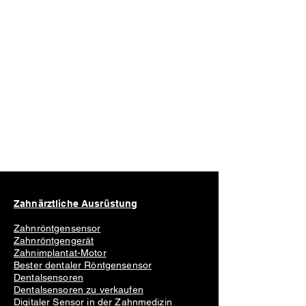
Zahnärztliche Ausrüstung
Zahnröntgensensor
Zahnröntgengerät
Zahnimplantat-Motor
Bester dentaler Röntgensensor
Dentalsensoren
Dentalsensoren zu verkaufen
Digitaler Sensor in der Zahnmedizin