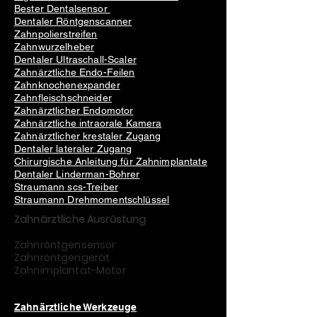
Bester Dentalsensor
Dentaler Röntgenscanner
Zahnpolierstreifen
Zahnwurzelheber
Dentaler Ultraschall-Scaler
Zahnärztliche Endo-Feilen
Zahnknochenexpander
Zahnfleischschneider
Zahnärztlicher Endomotor
Zahnärztliche intraorale Kamera
Zahnärztlicher krestaler Zugang
Dentaler lateraler Zugang
Chirurgische Anleitung für Zahnimplantate
Dentaler Linderman-Bohrer
Straumann scs-Treiber
Straumann Drehmomentschlüssel
Zahnärztliche Ausrüstung
Zahnröntgensensor
Zahnröntgengerät
Zahnimplantat-Motor
Zahnärztliche Werkzeuge