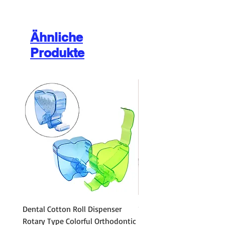
Ähnliche
Produkte
Dental Cotton Roll Dispenser
10Pcs Orthodontic Denta
Rotary Type Colorful Orthodontic
Roll Clip Ortho Disposabl