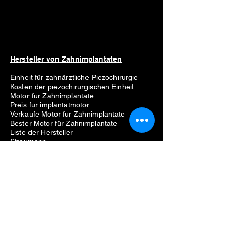
Hersteller von Zahnimplantaten
Einheit für zahnärztliche Piezochirurgie
Kosten der piezochirurgischen Einheit
Motor für Zahnimplantate
Preis für implantatmotor
Verkaufe Motor für Zahnimplantate
Bester Motor für Zahnimplantate
Liste der Hersteller
Straumann
Neodent
Nobel Biocare
Anthogyr
Dio
Zahn
Hiossen