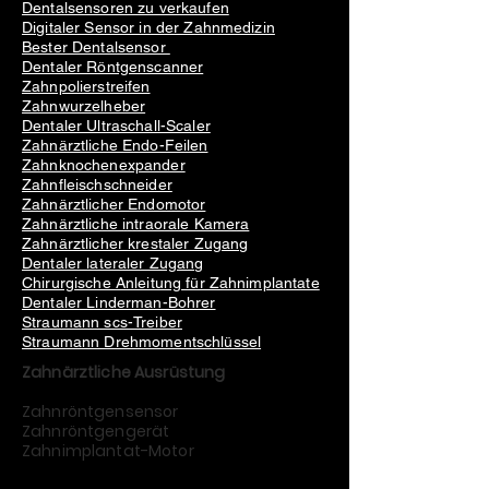
Dentalsensoren zu verkaufen
Digitaler Sensor in der Zahnmedizin
Bester Dentalsensor
Dentaler Röntgenscanner
Zahnpolierstreifen
Zahnwurzelheber
Dentaler Ultraschall-Scaler
Zahnärztliche Endo-Feilen
Zahnknochenexpander
Zahnfleischschneider
Zahnärztlicher Endomotor
Zahnärztliche intraorale Kamera
Zahnärztlicher krestaler Zugang
Dentaler lateraler Zugang
Chirurgische Anleitung für Zahnimplantate
Dentaler Linderman-Bohrer
Straumann scs-Treiber
Straumann Drehmomentschlüssel
Zahnärztliche Ausrüstung
Zahnröntgensensor
Zahnröntgengerät
Zahnimplantat-Motor