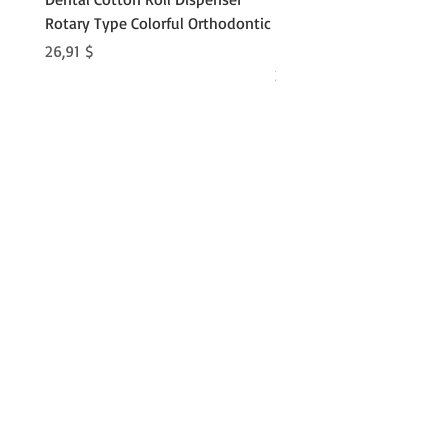
Rotary Type Colorful Orthodontic
Roll Clip Ortho Disposabl
Holder
Preis
26,91 $
Preis
21,86 $