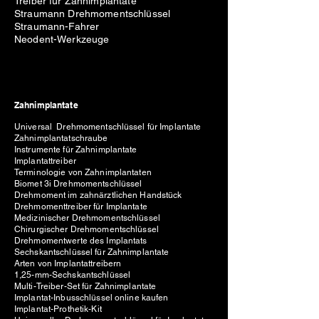
Treiber für Zahnimplantate
Straumann Drehmomentschlüssel
Straumann-Fahrer
Neodent-Werkzeuge
Zahnimplantate
Universal Drehmomentschlüssel für Implantate
Zahnimplantatschraube
Instrumente für Zahnimplantate
Implantattreiber
Terminologie von Zahnimplantaten
Biomet 3i Drehmomentschlüssel
Drehmoment im zahnärztlichen Handstück
Drehmomenttreiber für Implantate
Medizinischer Drehmomentschlüssel
Chirurgischer Drehmomentschlüssel
Drehmomentwerte des Implantats
Sechskantschlüssel für Zahnimplantate
Arten von Implantattreibern
1,25-mm-Sechskantschlüssel
Multi-Treiber-Set für Zahnimplantate
Implantat-Inbusschlüssel online kaufen
Implantat-Prothetik-Kit