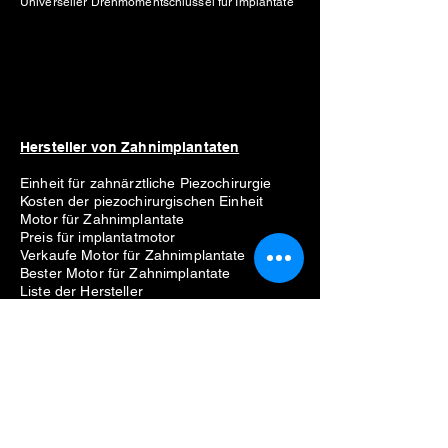
Universeller Drehmomentschlüssel für Implantate
Hersteller von Zahnimplantaten
Einheit für zahnärztliche Piezochirurgie
Kosten der piezochirurgischen Einheit
Motor für Zahnimplantate
Preis für implantatmotor
Verkaufe Motor für Zahnimplantate
Bester Motor für Zahnimplantate
Liste der Hersteller
Straumann
Neodent
Nobel Biocare
Anthogyr
Dio
Zahn
Hiossen