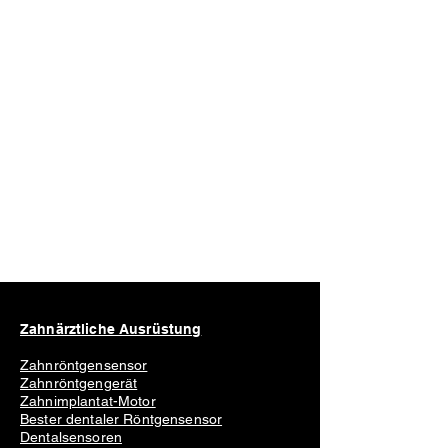
Zahnärztliche Ausrüstung
Zahnröntgensensor
Zahnröntgengerät
Zahnimplantat-Motor
Bester dentaler Röntgensensor
Dentalsensoren