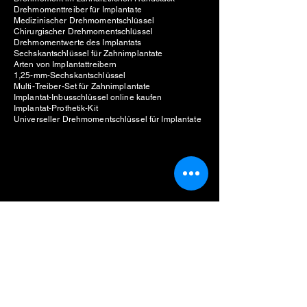
Drehmomenttreiber für Implantate
Medizinischer Drehmomentschlüssel
Chirurgischer Drehmomentschlüssel
Drehmomentwerte des Implantats
Sechskantschlüssel für Zahnimplantate
Arten von Implantattreibern
1,25-mm-Sechskantschlüssel
Multi-Treiber-Set für Zahnimplantate
Implantat-Inbusschlüssel online kaufen
Implantat-Prothetik-Kit
Universeller Drehmomentschlüssel für Implantate
Hersteller von Zahnimplantaten
Einheit für zahnärztliche Piezochirurgie
Kosten der piezochirurgischen Einheit
Motor für Zahnimplantate
Preis für implantatmotor
Verkaufe Motor für Zahnimplantate
Bester Motor für Zahnimplantate