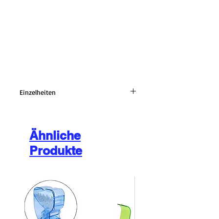
Einzelheiten
Paket enthalten:
1x Hauptgerät
4x Tipps
Ähnliche
1x englisches Handbuch
Produkte
Verwendung:
1. Wie man auflädt
Setzen Sie das Gerät in die Ladestation,
wenn sich das Gerät im Ladeschacht
befindet, leuchtet die Leuchtanzeige
am Griff auf.