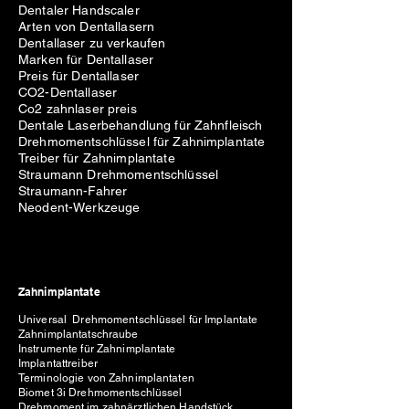
Dentaler Handscaler
Arten von Dentallasern
Dentallaser zu verkaufen
Marken für Dentallaser
Preis für Dentallaser
CO2-Dentallaser
Co2 zahnlaser preis
Dentale Laserbehandlung für Zahnfleisch
Drehmomentschlüssel für Zahnimplantate
Treiber für Zahnimplantate
Straumann Drehmomentschlüssel
Straumann-Fahrer
Neodent-Werkzeuge
Zahnimplantate
Universal Drehmomentschlüssel für Implantate
Zahnimplantatschraube
Instrumente für Zahnimplantate
Implantattreiber
Terminologie von Zahnimplantaten
Biomet 3i Drehmomentschlüssel
Drehmoment im zahnärztlichen Handstück