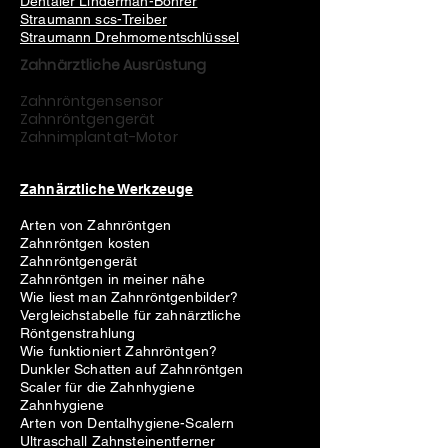
Dentaler Linderman-Bohrer
Straumann scs-Treiber
Straumann Drehmomentschlüssel
Zahnärztliche Ausrüstung
Zahnröntgensensor
Zahnröntgengerät
Zahnimplantat-Motor
Zahnärztliche Werkzeuge
Arten von Zahnröntgen
Zahnröntgen kosten
Zahnröntgengerät
Zahnröntgen in meiner nähe
Wie liest man Zahnröntgenbilder?
Vergleichstabelle für zahnärztliche
Röntgenstrahlung
Wie funktioniert Zahnröntgen?
Dunkler Schatten auf Zahnröntgen
Scaler für die Zahnhygiene
Zahnhygiene
Arten von Dentalhygiene-Scalern
Ultraschall Zahnsteinentferner