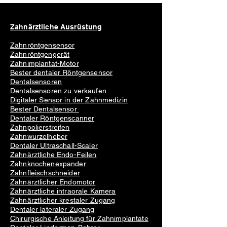
Zahnärztliche Ausrüstung
Zahnröntgensensor
Zahnröntgengerät
Zahnimplantat-Motor
Bester dentaler Röntgensensor
Dentalsensoren
Dentalsensoren zu verkaufen
Digitaler Sensor in der Zahnmedizin
Bester Dentalsensor
Dentaler Röntgenscanner
Zahnpolierstreifen
Zahnwurzelheber
Dentaler Ultraschall-Scaler
Zahnärztliche Endo-Feilen
Zahnknochenexpander
Zahnfleischschneider
Zahnärztlicher Endomotor
Zahnärztliche intraorale Kamera
Zahnärztlicher krestaler Zugang
Dentaler lateraler Zugang
Chirurgische Anleitung für Zahnimplantate