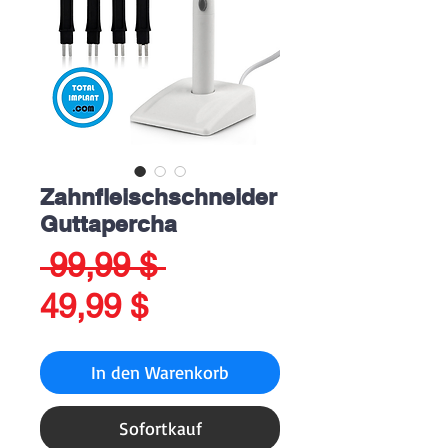
Zahnfleischschneider
Guttapercha
Standardpreis
 99,99 $ 
Sale-
49,99 $
Preis
In den Warenkorb
Sofortkauf