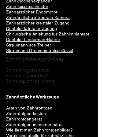
Zahnknochenexpander
Zahnfleischschneider
Zahnärztlicher Endomotor
Zahnärztliche intraorale Kamera
Zahnärztlicher krestaler Zugang
Dentaler lateraler Zugang
Chirurgische Anleitung für Zahnimplantate
Dentaler Linderman-Bohrer
Straumann scs-Treiber
Straumann Drehmomentschlüssel
Zahnärztliche Ausrüstung
Zahnröntgensensor
Zahnröntgengerät
Zahnimplantat-Motor
Zahnärztliche Werkzeuge
Arten von Zahnröntgen
Zahnröntgen kosten
Zahnröntgengerät
Zahnröntgen in meiner nähe
Wie liest man Zahnröntgenbilder?
Vergleichstabelle für zahnärztliche