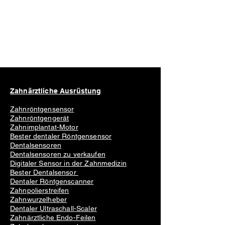
Zahnärztliche Ausrüstung
Zahnröntgensensor
Zahnröntgengerät
Zahnimplantat-Motor
Bester dentaler Röntgensensor
Dentalsensoren
Dentalsensoren zu verkaufen
Digitaler Sensor in der Zahnmedizin
Bester Dentalsensor
Dentaler Röntgenscanner
Zahnpolierstreifen
Zahnwurzelheber
Dentaler Ultraschall-Scaler
Zahnärztliche Endo-Feilen