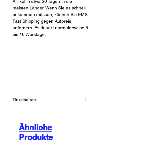
Artikel in etwa 20 Tagen in die 
meisten Länder. Wenn Sie es schnell 
bekommen müssen, können Sie EMS 
Fast Shipping gegen Aufpreis 
anfordern. Es dauert normalerweise 5 
bis 10 Werktage.
Einzelheiten
Drehmomentadapter für
Zahnimplantate - universell
Dieser Artikel erleichtert Zahnärzten
Ähnliche
die Arbeit.
Produkte
Bitte beachten Sie das beigefügte Bild.