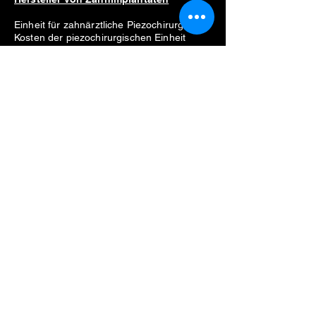
Einheit für zahnärztliche Piezochirurgie
Kosten der piezochirurgischen Einheit
Motor für Zahnimplantate
Preis für implantatmotor
Verkaufe Motor für Zahnimplantate
Bester Motor für Zahnimplantate
Liste der Hersteller
Straumann
Neodent
Nobel Biocare
Anthogyr
Dio
Zahn
Hiossen
Zahnärztliche Ausrüstung
Probleme beim Entfernen von
Zahnimplantaten