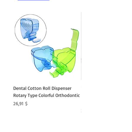
Es gibt so viele verschiedene Treiber,
Expander usw
Dental Cotton Roll Dispenser
10Pcs Orthodontic Denta
Rotary Type Colorful Orthodontic
Roll Clip Ortho Disposabl
Holder
Preis
26,91 $
Preis
21,86 $