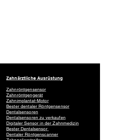
Zahnärztliche Ausrüstung
Zahnröntgensensor
Zahnröntgengerät
Zahnimplantat-Motor
Bester dentaler Röntgensensor
Dentalsensoren
Dentalsensoren zu verkaufen
Digitaler Sensor in der Zahnmedizin
Bester Dentalsensor
Dentaler Röntgenscanner