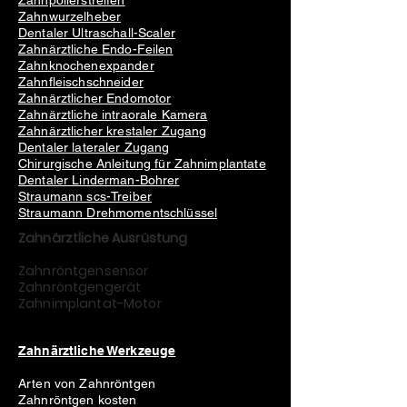
Zahnpolierstreifen
Zahnwurzelheber
Dentaler Ultraschall-Scaler
Zahnärztliche Endo-Feilen
Zahnknochenexpander
Zahnfleischschneider
Zahnärztlicher Endomotor
Zahnärztliche intraorale Kamera
Zahnärztlicher krestaler Zugang
Dentaler lateraler Zugang
Chirurgische Anleitung für Zahnimplantate
Dentaler Linderman-Bohrer
Straumann scs-Treiber
Straumann Drehmomentschlüssel
Zahnärztliche Ausrüstung
Zahnröntgensensor
Zahnröntgengerät
Zahnimplantat-Motor
Zahnärztliche Werkzeuge
Arten von Zahnröntgen
Zahnröntgen kosten