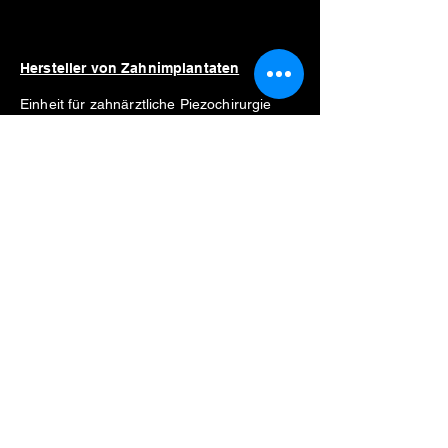
Hersteller von Zahnimplantaten
Einheit für zahnärztliche Piezochirurgie
Kosten der piezochirurgischen Einheit
Motor für Zahnimplantate
Preis für implantatmotor
Verkaufe Motor für Zahnimplantate
Bester Motor für Zahnimplantate
Liste der Hersteller
Straumann
Neodent
Nobel Biocare
Anthogyr
Dio
Zahn
Hiossen