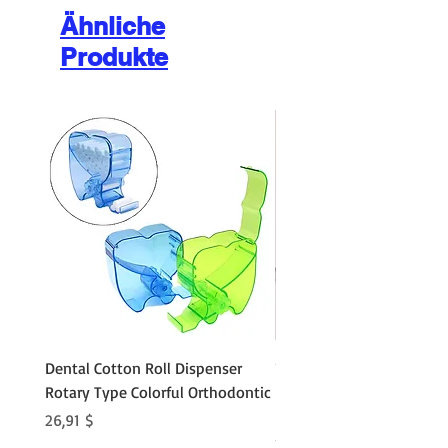
Ähnliche
Produkte
Dental Cotton Roll Dispenser
10Pcs Orthodontic Denta
Rotary Type Colorful Orthodontic
Roll Clip Ortho Disposabl
Holder
Preis
26,91 $
Preis
21,86 $