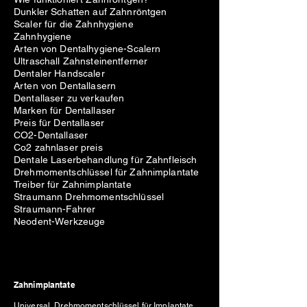
Dunkler Schatten auf Zahnröntgen
Scaler für die Zahnhygiene
Zahnhygiene
Arten von Dentalhygiene-Scalern
Ultraschall Zahnsteinentferner
Dentaler Handscaler
Arten von Dentallasern
Dentallaser zu verkaufen
Marken für Dentallaser
Preis für Dentallaser
CO2-Dentallaser
Co2 zahnlaser preis
Dentale Laserbehandlung für Zahnfleisch
Drehmomentschlüssel für Zahnimplantate
Treiber für Zahnimplantate
Straumann Drehmomentschlüssel
Straumann-Fahrer
Neodent-Werkzeuge
Zahnimplantate
Universal Drehmomentschlüssel für Implantate