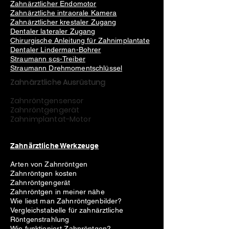
Zahnärztlicher Endomotor
Zahnärztliche intraorale Kamera
Zahnärztlicher krestaler Zugang
Dentaler lateraler Zugang
Chirurgische Anleitung für Zahnimplantate
Dentaler Linderman-Bohrer
Straumann scs-Treiber
Straumann Drehmomentschlüssel
Zahnärztliche Ausrüstung
Zahnröntgensensor
Zahnröntgengerät
Zahnimplantat-Motor
Zahnärztliche Werkzeuge
Arten von Zahnröntgen
Zahnröntgen kosten
Zahnröntgengerät
Zahnröntgen in meiner nähe
Wie liest man Zahnröntgenbilder?
Vergleichstabelle für zahnärztliche
Röntgenstrahlung
Wie funktioniert Zahnröntgen?