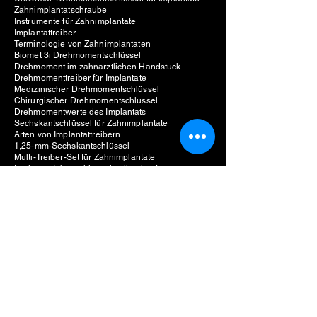
Zahnimplantatschraube
Instrumente für Zahnimplantate
Implantattreiber
Terminologie von Zahnimplantaten
Biomet 3i Drehmomentschlüssel
Drehmoment im zahnärztlichen Handstück
Drehmomenttreiber für Implantate
Medizinischer Drehmomentschlüssel
Chirurgischer Drehmomentschlüssel
Drehmomentwerte des Implantats
Sechskantschlüssel für Zahnimplantate
Arten von Implantattreibern
1,25-mm-Sechskantschlüssel
Multi-Treiber-Set für Zahnimplantate
Implantat-Inbusschlüssel online kaufen
Implantat-Prothetik-Kit
Universeller Drehmomentschlüssel für Implantate
Hersteller von Zahnimplantaten