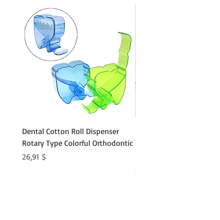
Dental Cotton Roll Dispenser
10Pcs Orthodontic Denta
Rotary Type Colorful Orthodontic
Roll Clip Ortho Disposabl
Holder
Preis
26,91 $
Preis
21,86 $