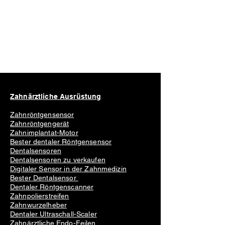
Zahnärztliche Ausrüstung
Zahnröntgensensor
Zahnröntgengerät
Zahnimplantat-Motor
Bester dentaler Röntgensensor
Dentalsensoren
Dentalsensoren zu verkaufen
Digitaler Sensor in der Zahnmedizin
Bester Dentalsensor
Dentaler Röntgenscanner
Zahnpolierstreifen
Zahnwurzelheber
Dentaler Ultraschall-Scaler
Zahnärztliche Endo-Feilen