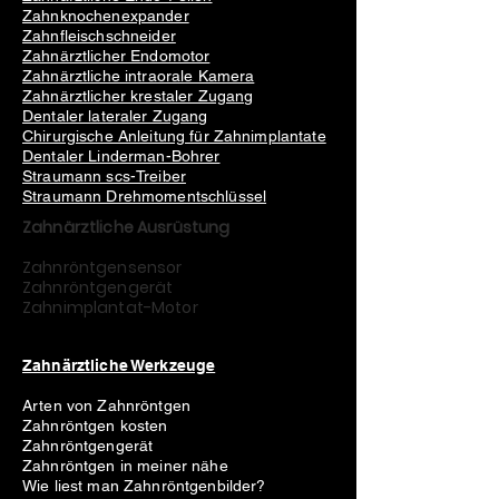
Zahnknochenexpander
Zahnfleischschneider
Zahnärztlicher Endomotor
Zahnärztliche intraorale Kamera
Zahnärztlicher krestaler Zugang
Dentaler lateraler Zugang
Chirurgische Anleitung für Zahnimplantate
Dentaler Linderman-Bohrer
Straumann scs-Treiber
Straumann Drehmomentschlüssel
Zahnärztliche Ausrüstung
Zahnröntgensensor
Zahnröntgengerät
Zahnimplantat-Motor
Zahnärztliche Werkzeuge
Arten von Zahnröntgen
Zahnröntgen kosten
Zahnröntgengerät
Zahnröntgen in meiner nähe
Wie liest man Zahnröntgenbilder?