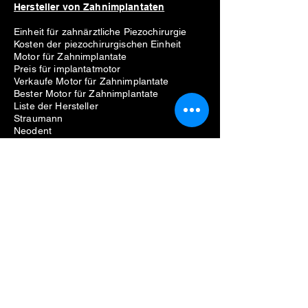
Hersteller von Zahnimplantaten
Einheit für zahnärztliche Piezochirurgie
Kosten der piezochirurgischen Einheit
Motor für Zahnimplantate
Preis für implantatmotor
Verkaufe Motor für Zahnimplantate
Bester Motor für Zahnimplantate
Liste der Hersteller
Straumann
Neodent
Nobel Biocare
Anthogyr
Dio
Zahn
Hiossen
Zahnärztliche Ausrüstung
Probleme beim Entfernen von