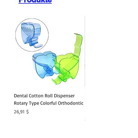
Dental Cotton Roll Dispenser
10Pcs Orthodontic Denta
Rotary Type Colorful Orthodontic
Roll Clip Ortho Disposabl
Holder
Preis
26,91 $
Preis
21,86 $